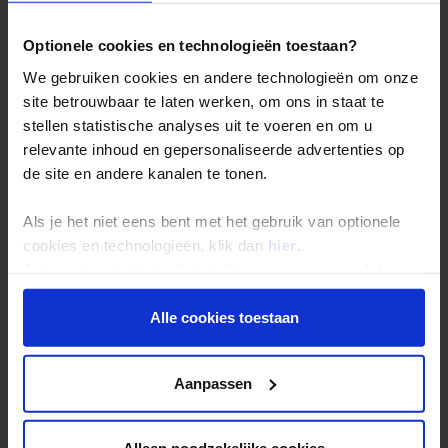
Bestemmingen
Duurzaam reizen
Optionele cookies en technologieën toestaan?
Reis- en annuleringsvoorwaarden
We gebruiken cookies en andere technologieën om onze
Veelgestelde vragen
site betrouwbaar te laten werken, om ons in staat te
stellen statistische analyses uit te voeren en om u
Inloggen op mijn.Shoestring
relevante inhoud en gepersonaliseerde advertenties op
de site en andere kanalen te tonen.
Reisthema's
Als je het niet eens bent met het gebruik van optionele
Groepsreizen
cookies en technologieën, klik dan
hier
.
Single reizen
Je kunt je selectie in de instellingen aanpassen of deze
onder aan de pagina op elk gewenst moment voor de
Festivalreizen
toekomst wijzigen.
Alle cookies toestaan
Gegarandeerde reizen
Nieuwe reizen
Privacy beleid
Aanpassen
Over Shoestring