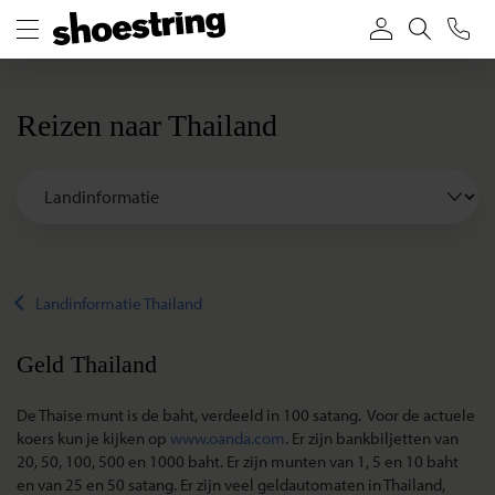
Reizen naar Thailand
Landinformatie Thailand
Geld Thailand
De Thaise munt is de baht, verdeeld in 100 satang. Voor de actuele
koers kun je kijken op
www.oanda.com
. Er zijn bankbiljetten van
20, 50, 100, 500 en 1000 baht. Er zijn munten van 1, 5 en 10 baht
en van 25 en 50 satang. Er zijn veel geldautomaten in Thailand,