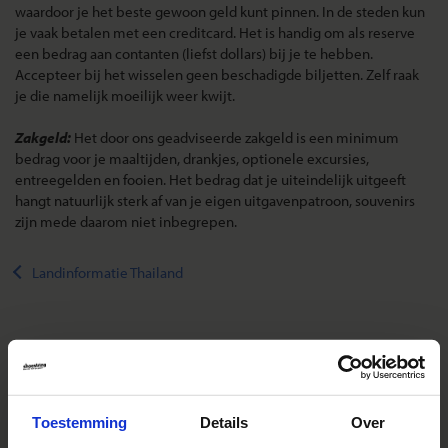
waardoor je het beste gewoon geld kunt pinnen. In de steden kun
je vaak betalen met een creditcard. Het is handig om als reserve
een bedrag aan contanten (liefst dollars) bij je te hebben.
Accepteer bij het wisselen geen beschadigde biljetten. Zelf raak
je die namelijk moeilijk weer kwijt.
Zakgeld:
Het door ons geadviseerde zakgeld is een minimum
bedrag voor je maaltijden, drankjes, optionele excursies,
entreegelden en fooien. Het bedrag dat je uiteindelijk uitgeeft
hangt natuurlijk sterk af van je eigen uitgavenpatroon, souvenirs
zijn mede daarom niet inbegrepen.
Landinformatie Thailand
Reizen met Shoestring
De belangrijkste info op een rij
Toestemming
Details
Over