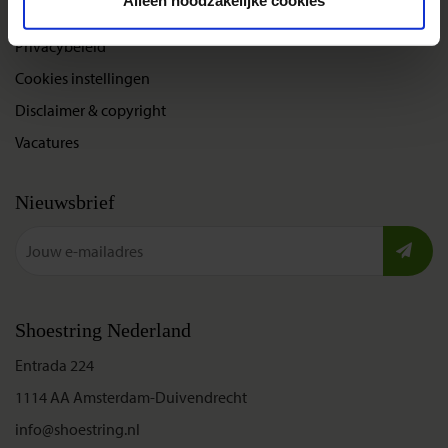
Alleen noodzakelijke cookies
Bel, mail of chat met ons
Privacybeleid
Cookies instellingen
Disclaimer & copyright
Vacatures
Nieuwsbrief
Shoestring Nederland
Entrada 224
1114 AA Amsterdam-Duivendrecht
info@shoestring.nl