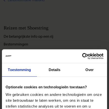
Reizen met Shoestring
De belangrijkste info op een rij
Bestemmingen
Duurzaam reizen
Reis- en annuleringsvoorwaarden
Veelgestelde vragen
Toestemming
Details
Over
Inloggen op mijn.Shoestring
Optionele cookies en technologieën toestaan?
Reisthema's
We gebruiken cookies en andere technologieën om onze
Groepsreizen
site betrouwbaar te laten werken, om ons in staat te
stellen statistische analyses uit te voeren en om u
Single reizen