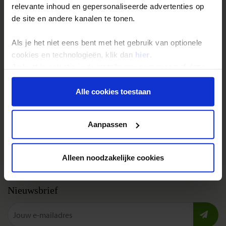
relevante inhoud en gepersonaliseerde advertenties op
Festivalreizen
de site en andere kanalen te tonen.
Gegarandeerde reizen
Als je het niet eens bent met het gebruik van optionele
Nieuwe reizen
cookies en technologieën, klik dan
hier
.
Je kunt je selectie in de instellingen aanpassen of deze
Over Shoestring
onder aan de pagina op elk gewenst moment voor de
toekomst wijzigen.
Alle cookies toestaan
Bel, mail of chat met ons
Privacybeleid
Privacy beleid
Aanpassen
Cookies instellingen
Disclaimer & copyright
Alleen noodzakelijke cookies
Vacatures
Nieuwsbrief