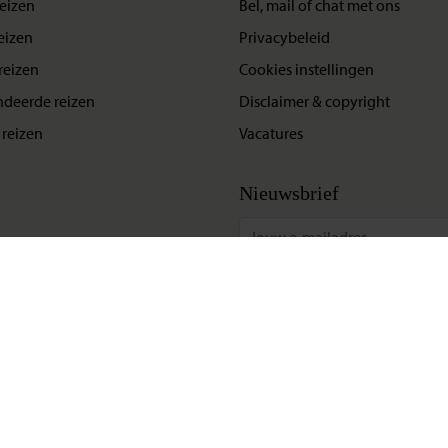
eizen
Bel, mail of chat met ons
eizen
Privacybeleid
reizen
Cookies instellingen
deerde reizen
Disclaimer & copyright
reizen
Vacatures
Nieuwsbrief
Update situatie Midden-Oosten
Klik hier