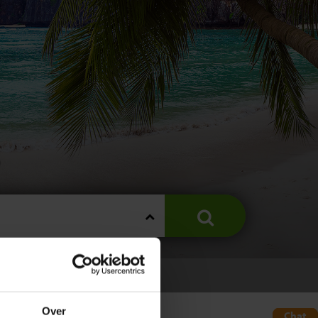
s
VERS THAILAND
Over
Chat