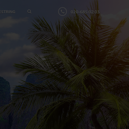
020-685 02 03
ESTRING