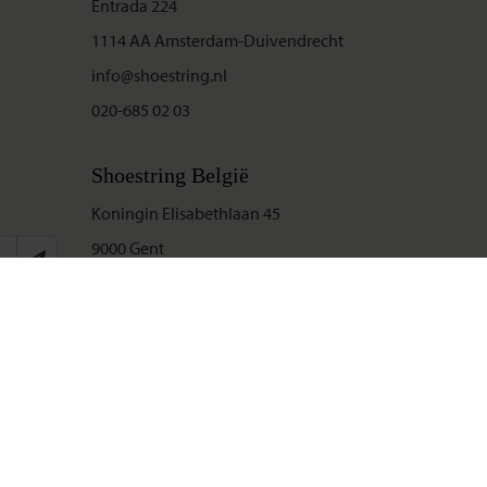
Entrada 224
1114 AA Amsterdam-Duivendrecht
info@shoestring.nl
020-685 02 03
Shoestring België
Koningin Elisabethlaan 45
9000 Gent
info@shoestring.be
09-234 13 11