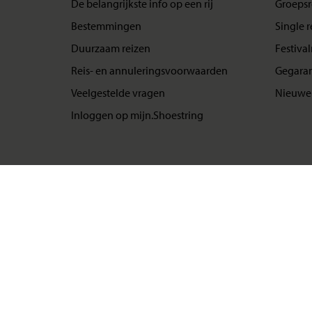
De belangrijkste info op een rij
Groepsr
Bestemmingen
Single r
Duurzaam reizen
Festival
Reis- en annuleringsvoorwaarden
Gegaran
Veelgestelde vragen
Nieuwe 
Inloggen op mijn.Shoestring