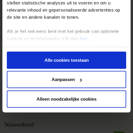
Groepsreizen
stellen statistische analyses uit te voeren en om u
Single reizen
relevante inhoud en gepersonaliseerde advertenties op
de site en andere kanalen te tonen.
Festivalreizen
Gegarandeerde reizen
Als je het niet eens bent met het gebruik van optionele
Nieuwe reizen
cookies en technologieën, klik dan
hier
.
Je kunt je selectie in de instellingen aanpassen of deze
onder aan de pagina op elk gewenst moment voor de
Over Shoestring
toekomst wijzigen.
Alle cookies toestaan
Bel, mail of chat met ons
Privacy beleid
Privacybeleid
Aanpassen
Cookies instellingen
Disclaimer & copyright
Alleen noodzakelijke cookies
Vacatures
Nieuwsbrief