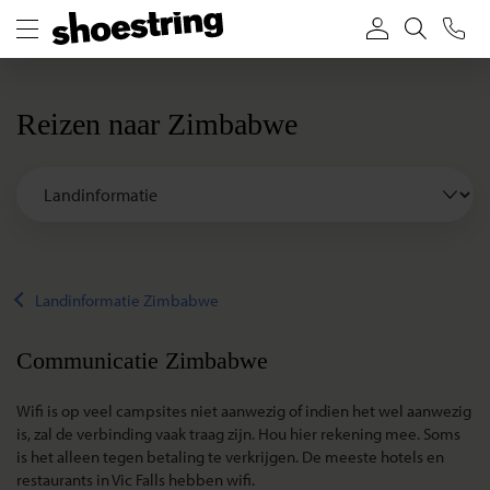
Reizen naar Zimbabwe
Landinformatie Zimbabwe
Communicatie Zimbabwe
Wifi is op veel campsites niet aanwezig of indien het wel aanwezig
is, zal de verbinding vaak traag zijn. Hou hier rekening mee. Soms
is het alleen tegen betaling te verkrijgen. De meeste hotels en
restaurants in Vic Falls hebben wifi.