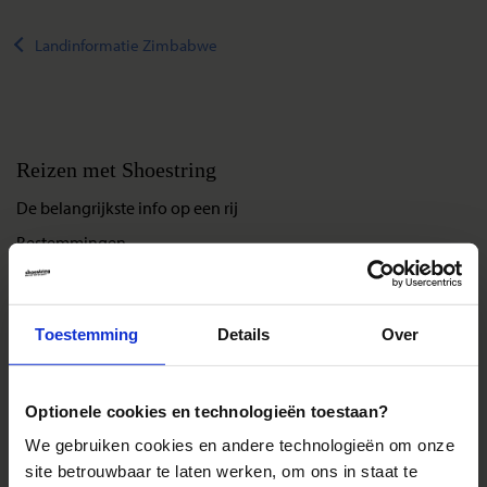
Landinformatie Zimbabwe
Reizen met Shoestring
De belangrijkste info op een rij
Bestemmingen
Duurzaam reizen
Reis- en annuleringsvoorwaarden
Toestemming
Details
Over
Veelgestelde vragen
Inloggen op mijn.Shoestring
Optionele cookies en technologieën toestaan?
We gebruiken cookies en andere technologieën om onze
Reisthema's
site betrouwbaar te laten werken, om ons in staat te