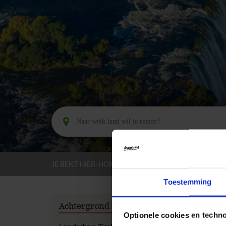
JE BENT HIER:
HOME
BESTEMMINGEN
ZIMB
Toestemming
GROEPS
Achtergrond informatie
Reli
Optionele cookies en techn