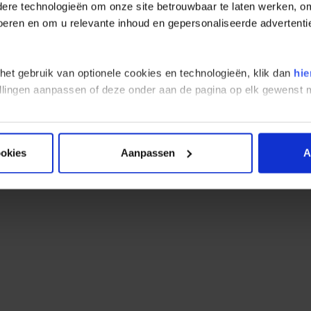
re technologieën om onze site betrouwbaar te laten werken, om 
 driekwart van de Zimbabwanen noemt zich christen, maar de mees
 voeren en om u relevante inhoud en gepersonaliseerde advertenti
r traditionele godsdiensten. Zoals bij bijna alle Bantoe volkeren s
eren een grote rol. Om die gunstig te zinnen bij hoogtijdagen of b
e voorvaderen rechtstreeks met een christelijke god zouden kunnen
 het gebruik van optionele cookies en technologieën, klik dan
hie
anen evengoed van groot belang. Veel ouders geven kinderen Bij
stellingen aanpassen of deze onder aan de pagina op elk gewens
htigheid impliceren. Een kleine groep van vooral Aziatische Zimba
ookies
Aanpassen
A