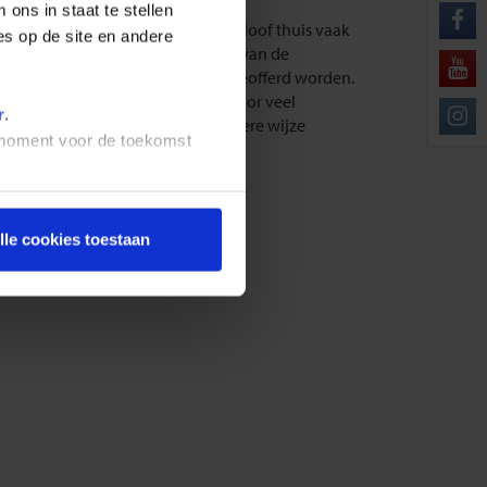
ons in staat te stellen
te christenen combineren hun geloof thuis vaak
es op de site en andere
peelt ook in Zimbabwe de verering van de
ij onheil moeten geregeld dieren geofferd worden.
 communiceren blijft de Bijbel voor veel
r
.
belse namen of namen die op andere wijze
t moment voor de toekomst
bwanen in de steden is moslim.
lle cookies toestaan