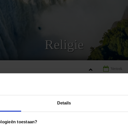
Religie
ABWE
LANDINFORMATIE ZIMBABWE
RELIGIE ZIMBABWE
Details
REIZEN
AANBIEDING
LANDINFORMATIE
gie Zimbabwe
ologieën toestaan?