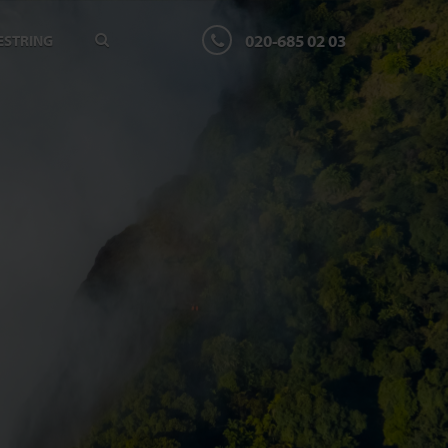
020-685 02 03
ESTRING