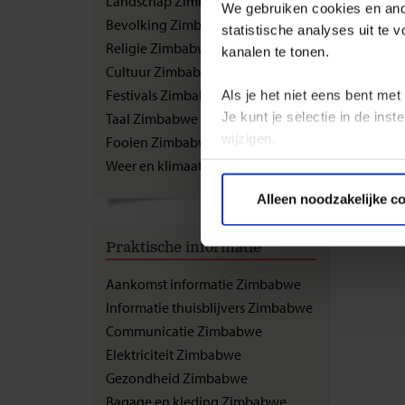
Landschap Zimbabwe
We gebruiken cookies en ande
Bevolking Zimbabwe
Grofweg
statistische analyses uit te
met mee
Religie Zimbabwe
kanalen te tonen.
voorvad
Cultuur Zimbabwe
Omdat d
Festivals Zimbabwe
Als je het niet eens bent met
Zimbabw
Je kunt je selectie in de in
Taal Zimbabwe
godvruc
wijzigen.
Fooien Zimbabwe
Weer en klimaat Zimbabwe
Privacy beleid
Alleen noodzakelijke c
Praktische informatie
Aankomst informatie Zimbabwe
Informatie thuisblijvers Zimbabwe
Communicatie Zimbabwe
Elektriciteit Zimbabwe
Gezondheid Zimbabwe
Bagage en kleding Zimbabwe