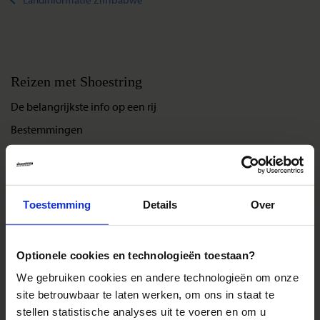
Reizen met Shoestring
De belangrijkste info op een rij
Bestemmingen
Duurzaam reizen
Reis- en annuleringsvoorwaarden
Veelgestelde vragen
Toestemming
Details
Over
Inloggen op mijn.Shoestring
Optionele cookies en technologieën toestaan?
Reisthema's
We gebruiken cookies en andere technologieën om onze
Groepsreizen
site betrouwbaar te laten werken, om ons in staat te
stellen statistische analyses uit te voeren en om u
Single reizen