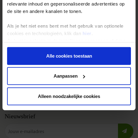
relevante inhoud en gepersonaliseerde advertenties op
Festivalreizen
de site en andere kanalen te tonen.
Gegarandeerde reizen
Als je het niet eens bent met het gebruik van optionele
Nieuwe reizen
cookies en technologieën, klik dan
hier
.
Je kunt je selectie in de instellingen aanpassen of deze
Over Shoestring
onder aan de pagina op elk gewenst moment voor de
toekomst wijzigen.
Alle cookies toestaan
Bel, mail of chat met ons
Privacybeleid
Privacy beleid
Aanpassen
Cookies instellingen
Disclaimer & copyright
Alleen noodzakelijke cookies
Vacatures
Nieuwsbrief