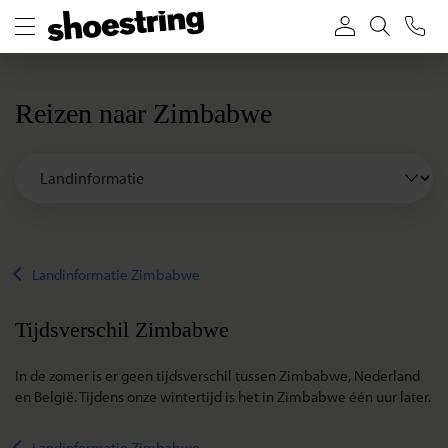
Reizen naar Zimbabwe
Landinformatie Zimbabwe
Tijdsverschil Zimbabwe
In de zomer is er geen tijdsverschil tussen Zimbabwe, Nederland
en België. Tijdens onze wintertijd is het in Zimbabwe één uur later.
Landinformatie Zimbabwe