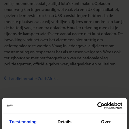
zelfs) meeneemt zodat je altijd foto's kunt maken. Opladen
onderweg kan tegenwoordig wel vaak via een USB oplaadkabel,
gezien de meeste trucks nu USB aansluitingen hebben. In de
meeste plaatsen waar wij verblijven tijdens onze rondreizen kun je
de batterij van je camera opladen. Houd er rekening mee dat je
tijdens de kampeersafari's een aantal dagen niet kunt opladen. De
bevolking vindt het over het algemeen niet prettig om
gefotografeerd te worden. Vraag in ieder geval altijd eerst om
toestemming en respecteer het als mensen weigeren. Wees ook
terughoudend met het fotograferen van de nationale vlag,
politieagenten, officiële gebouwen, vliegvelden en militairen.
Landinformatie Zuid-Afrika
Reizen met Shoestring
De belangrijkste info op een rij
Toestemming
Details
Over