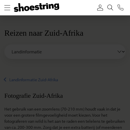
Reizen naar Zuid-Afrika
Landinformatie Zuid-Afrika
Fotografie Zuid-Afrika
Het gebruik van een zoomlens (70-210 mm) houdt vaak in dat je
voor een grotere filmgevoeligheid moet kiezen. Voor het
fotograferen van wild is het aan te raden een telelens te gebruiken
van ca. 200-300 mm. Zorg dat je een extra batterij (of meerderen