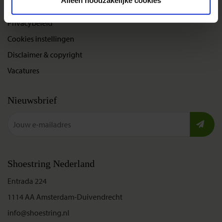
Alleen noodzakelijke cookies
Bel, mail of chat met ons
Privacybeleid
Cookies instellingen
Disclaimer & copyright
Vacatures
Nieuwsbrief
Shoestring Nederland
Entrada 224
1114 AA Amsterdam-Duivendrecht
info@shoestring.nl