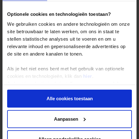
Bestemmingen
Duurzaam reizen
Optionele cookies en technologieën toestaan?
Reis- en annuleringsvoorwaarden
We gebruiken cookies en andere technologieën om onze
Veelgestelde vragen
site betrouwbaar te laten werken, om ons in staat te
stellen statistische analyses uit te voeren en om u
Inloggen op mijn.Shoestring
relevante inhoud en gepersonaliseerde advertenties op
de site en andere kanalen te tonen.
Reisthema's
Als je het niet eens bent met het gebruik van optionele
Groepsreizen
cookies en technologieën, klik dan
hier
.
Single reizen
Je kunt je selectie in de instellingen aanpassen of deze
onder aan de pagina op elk gewenst moment voor de
Festivalreizen
toekomst wijzigen.
Alle cookies toestaan
Gegarandeerde reizen
Nieuwe reizen
Privacy beleid
Aanpassen
Over Shoestring