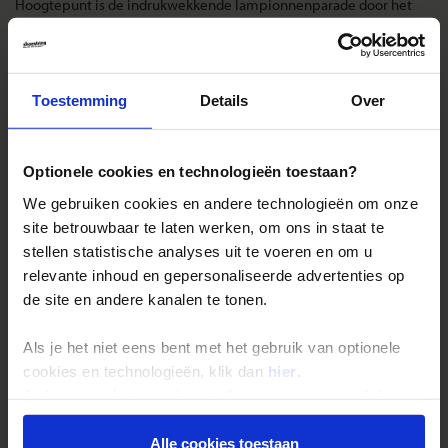
Hoogtepunt is de indrukwekkende lampionnenparade door het
centrum van Seoul waaraan zo’n 30.000 mensen deelnemen.
Landinformatie Zuid-Korea
Toestemming
Details
Over
Optionele cookies en technologieën toestaan?
Reizen met Shoestring
We gebruiken cookies en andere technologieën om onze
De belangrijkste info op een rij
site betrouwbaar te laten werken, om ons in staat te
stellen statistische analyses uit te voeren en om u
Bestemmingen
relevante inhoud en gepersonaliseerde advertenties op
Duurzaam reizen
de site en andere kanalen te tonen.
Reis- en annuleringsvoorwaarden
Als je het niet eens bent met het gebruik van optionele
Veelgestelde vragen
cookies en technologieën, klik dan
hier
.
Inloggen op mijn.Shoestring
Je kunt je selectie in de instellingen aanpassen of deze
onder aan de pagina op elk gewenst moment voor de
toekomst wijzigen.
Alle cookies toestaan