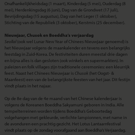
Onafhankelijkheidsdag (1 maart), Kinderdag (5 mei), Ouderdag (8
mei), Herdenkingsdag (6 juni), Dag van de Grondwet (17 juli),
Bevrijdingsdag (15 augustus), Dag van het Leger (1 oktober),
Stichting van de Republiek (3 oktober), Kerstmis (25 december).
Nieuwjaar, Chusok en Boeddha’s verjaardag
Seollal
(ook wel Lunar New Year of Chinees Nieuwjaar genoemd) is
het Nieuwjaar volgens de maankalender en tevens een belangrijks
feestdag in Zuid-Korea. De festiviteiten duren meestal drie dagen
en bijna alles is dan gesloten (ook winkels en supermarkten). In
paleizen en folk villages zijn traditionele ceremonies: een kleurrijk
feest. Naast het Chinees Nieuwjaar is
Chusok
(het Oogst- &
Maanfeest) een van de belangrijkste feesten van het jaar. Dit festijn
vindt plaats in het najaar.
Op de 8e dag van de 4e maand van het Chinese kalenderjaar is
volgens de Koreanen Boeddha Sakyamuni geboren in India. Alle
tempelterreinen worden tijdens Boeddha’s Geboortedag
volgehangen met gekleurde, verlichte lampionnen, met name in
de avonduren een prachtig gezicht. Het Lotus Lantaarnfestival
vindt plaats op de zondag voorafgaand aan Boeddha’s Verjaardag.