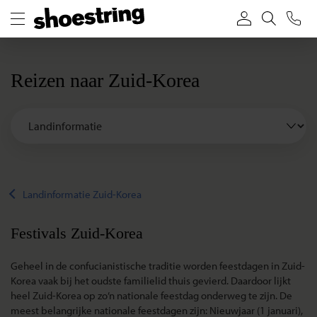
Reizen naar Zuid-Korea
Landinformatie Zuid-Korea
Festivals Zuid-Korea
Geheel in de confucianistische traditie worden feestdagen in Zuid-
Korea vaak bij het oudste familielid thuis gevierd. Daardoor lijkt
heel Zuid-Korea op zo’n nationale feestdag onderweg te zijn. De
meest belangrijke nationale feestdagen zijn: Nieuwjaar (1 januari),