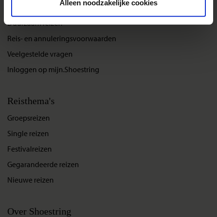
Alleen noodzakelijke cookies
Bestemmingen
Duurzaam reizen
Reis- en annuleringsvoorwaarden
Veelgestelde vragen
Inloggen op mijn.Shoestring
Reisthema's
Groepsreizen
Single reizen
Festivalreizen
Gegarandeerde reizen
Nieuwe reizen
Over Shoestring