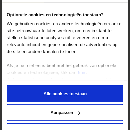
Optionele cookies en technologieën toestaan?
We gebruiken cookies en andere technologieën om onze
site betrouwbaar te laten werken, om ons in staat te
stellen statistische analyses uit te voeren en om u
relevante inhoud en gepersonaliseerde advertenties op
de site en andere kanalen te tonen.
Bekijk slideshow
Als je het niet eens bent met het gebruik van optionele
cookies en technologieën, klik dan
hier
.
Je kunt je selectie in de instellingen aanpassen of deze
Accommodaties
Reviews
onder aan de pagina op elk gewenst moment voor de
toekomst wijzigen.
Alle cookies toestaan
Privacy beleid
Aanpassen
Reizen met Shoestring
De belangrijkste info op een rij