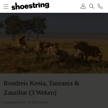
Rondreis Kenia, Tanzania &
Zanzibar (3 Weken)
groepsgrootte: 10-20
22 dagen