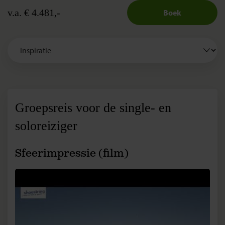
v.a. € 4.481,-
Boek
Groepsreis voor de single- en
soloreiziger
Sfeerimpressie (film)