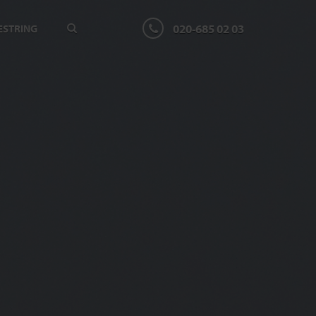
020-685 02 03
ESTRING