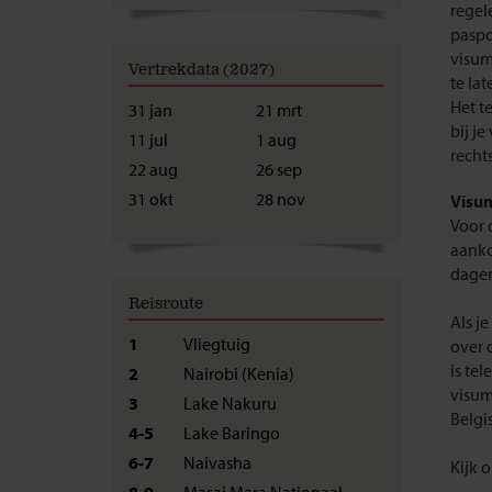
regel
paspo
visum
Vertrekdata (2027)
te la
Het t
31 jan
21 mrt
bij j
11 jul
1 aug
recht
22 aug
26 sep
31 okt
28 nov
Visum
Voor 
aanko
dagen
Reisroute
Als j
1
Vliegtuig
over 
is te
2
Nairobi (Kenia)
visum
3
Lake Nakuru
Belgi
4-5
Lake Baringo
6-7
Naivasha
Kijk 
8-9
Masai Mara Nationaal