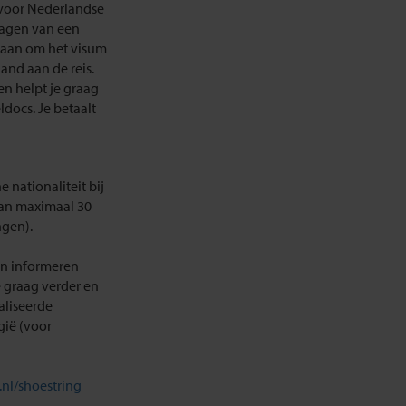
(voor Nederlandse
ragen van een
k aan om het visum
and aan de reis.
en helpt je graag
ldocs. Je betaalt
nationaliteit bij
 van maximaal 30
ngen).
ten informeren
e graag verder en
aliseerde
gië (voor
.nl/shoestring