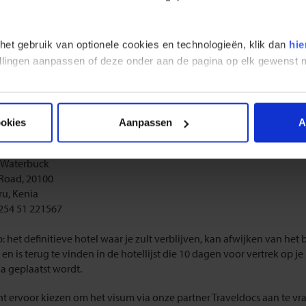
p! Een noodpaspoort wordt niet geaccepteerd.
 het gebruik van optionele cookies en technologieën, klik dan
hie
 Kenia:
stellingen aanpassen of deze onder aan de pagina op elk gewens
Kenia is een elektronisch visum (e-visum) nodig voor reizigers met 
sche nationaliteit. Wij raden je aan om dit visum 4 weken voor vertrek
agen.
ookies
Aanpassen
A
de aanvraag van je het Kenia visum dien je het volgende hoteladres i
 Waterbuck
Road, 20100
u, Kenia
+254 51 221567
p: het definitieve hotel waar je zult verblijven, kan afwijken van he
 en is terug te vinden in de hotellijst die 10 dagen voor vertrek op j
a geplaatst wordt.
nt ervoor kiezen om het visum via onze partner Traveldocs aan te vrag