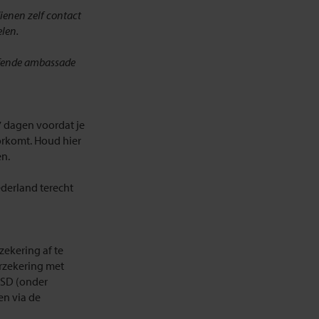
dienen zelf contact
len.
effende ambassade
 7 dagen voordat je
orkomt. Houd hier
en.
derland terecht
zekering af te
erzekering met
USD (onder
en via de