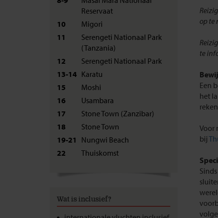
Reizig
Reservaat
op te
10
Migori
11
Serengeti Nationaal Park
Reizi
(Tanzania)
te in
12
Serengeti Nationaal Park
13-14
Karatu
Bewij
Een b
15
Moshi
het l
16
Usambara
reken
17
Stone Town (Zanzibar)
18
Stone Town
Voor 
bij
Th
19-21
Nungwi Beach
22
Thuiskomst
Speci
Sinds
sluit
werel
Wat is inclusief?
voorb
volge
internationale vluchten inclusief