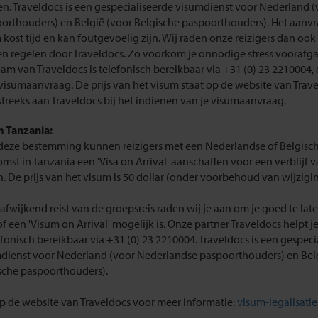
en. Traveldocs is een gespecialiseerde visumdienst voor Nederland 
orthouders) en België (voor Belgische paspoorthouders). Het aanv
 kost tijd en kan foutgevoelig zijn. Wij raden onze reizigers dan oo
ten regelen door Traveldocs. Zo voorkom je onnodige stress voorafga
eam van Traveldocs is telefonisch bereikbaar via +31 (0) 23 2210004, 
e visumaanvraag. De prijs van het visum staat op de website van Trave
streeks aan Traveldocs bij het indienen van je visumaanvraag.
 Tanzania:
deze bestemming kunnen reizigers met een Nederlandse of Belgische 
mst in Tanzania een 'Visa on Arrival' aanschaffen voor een verblijf
. De prijs van het visum is 50 dollar (onder voorbehoud van wijzigi
e afwijkend reist van de groepsreis raden wij je aan om je goed te la
of een 'Visum on Arrival' mogelijk is. Onze partner Traveldocs helpt j
lefonisch bereikbaar via +31 (0) 23 2210004. Traveldocs is een gespeci
dienst voor Nederland (voor Nederlandse paspoorthouders) en Bel
sche paspoorthouders).
op de website van Traveldocs voor meer informatie:
visum-legalisatie