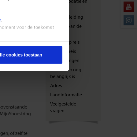
Accommodatie en
transport
Reisbegeleiding
r
.
Zwaarte van de
t moment voor de toekomst
de Nederlandse of
reis
 van je reis aan
Bewust op reis
Veilig op reis
lle cookies toestaan
n te vullen:
Verzekeringen
Wat verder nog
belangrijk is
Adres
Landinformatie
Veelgestelde
t bovenstaande
vragen
e MijnShoestring-
en, of zelf te