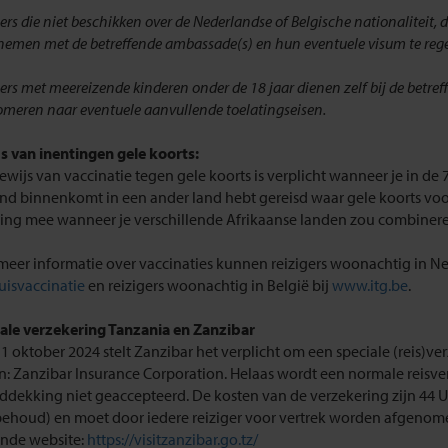
ers die niet beschikken over de Nederlandse of Belgische nationaliteit, 
 nemen met de betreffende ambassade(s) en hun eventuele visum te rege
gers met meereizende kinderen onder de 18 jaar dienen zelf bij de betr
fomeren naar eventuele aanvullende toelatingseisen.
s van inentingen gele koorts:
ewijs van vaccinatie tegen gele koorts is verplicht wanneer je in de
and binnenkomt in een ander land hebt gereisd waar gele koorts vo
ing mee wanneer je verschillende Afrikaanse landen zou combiner
meer informatie over vaccinaties kunnen reizigers woonachtig in Ne
uisvaccinatie
en reizigers woonachtig in België bij
www.itg.be
.
ale verzekering Tanzania en Zanzibar
 1 oktober 2024 stelt Zanzibar het verplicht om een speciale (reis)ver
en: Zanzibar Insurance Corporation. Helaas wordt een normale reisv
ddekking niet geaccepteerd. De kosten van de verzekering zijn 44 
ehoud) en moet door iedere reiziger voor vertrek worden afgenom
nde website:
https://visitzanzibar.go.tz/