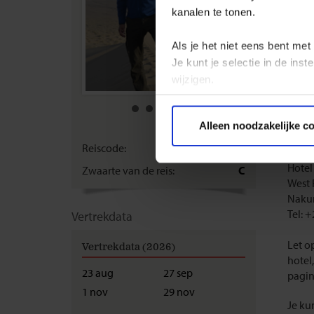
kanalen te tonen.
Let o
Als je het niet eens bent met
Visum
Je kunt je selectie in de in
Voor 
wijzigen.
Belgi
te vr
Privacy beleid
Alleen noodzakelijke c
Voor 
Reiscode:
SKZ
Hotel
Zwaarte van de reis:
C
West 
Nakur
Tel: 
Vertrekdata
Let o
Vertrekdata (2026)
hotel,
23 aug
27 sep
pagin
1 nov
29 nov
Je ku