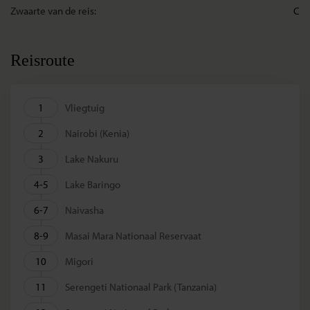
Zwaarte van de reis:
C
Reisroute
1
Vliegtuig
2
Nairobi (Kenia)
3
Lake Nakuru
4-5
Lake Baringo
6-7
Naivasha
8-9
Masai Mara Nationaal Reservaat
10
Migori
11
Serengeti Nationaal Park (Tanzania)