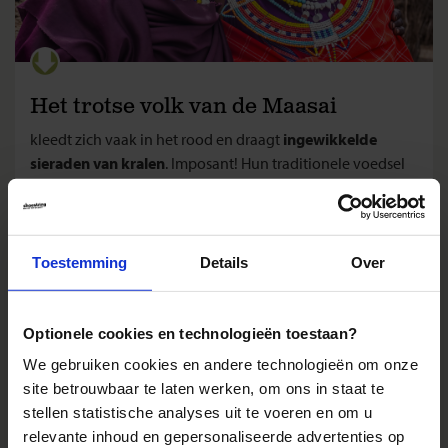
Het trotse volk van de Maasai
kleedt zich vaak in het rood en draagt
ingewikkelde
sieraden van kralen
. Imposant! Hun traditionele voedsel
bestaat uit melk en bloed.
Toestemming
Details
Over
Optionele cookies en technologieën toestaan?
We gebruiken cookies en andere technologieën om onze
site betrouwbaar te laten werken, om ons in staat te
stellen statistische analyses uit te voeren en om u
relevante inhoud en gepersonaliseerde advertenties op