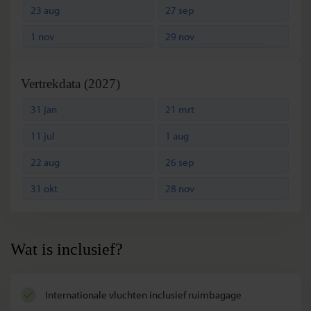
(Zanzibar)
23 aug
27 sep
L
Nungwi
1 nov
29 nov
(Zanzibar)
Vertrekdata (2027)
31 jan
21 mrt
11 jul
1 aug
22 aug
26 sep
31 okt
28 nov
Wat is inclusief?
internationale vluchten inclusief ruimbagage