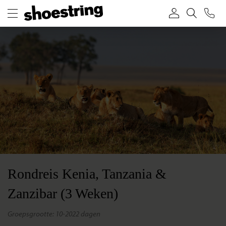
Rondreis Kenia, Tanzania &
Zanzibar (3 Weken)
groepsgrootte: 10-20
22 dagen