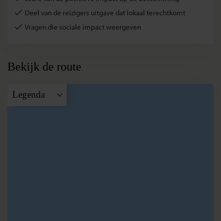
Deel van de reizigers uitgave dat lokaal terechtkomt
Vragen die sociale impact weergeven
Bekijk de route
Legenda
A
Nairobi
B
Lake Nakuru
Nationaal
Park
C
Lake Baringo
Nationaal
Park
D
Masai Mara
Nationaal
Park