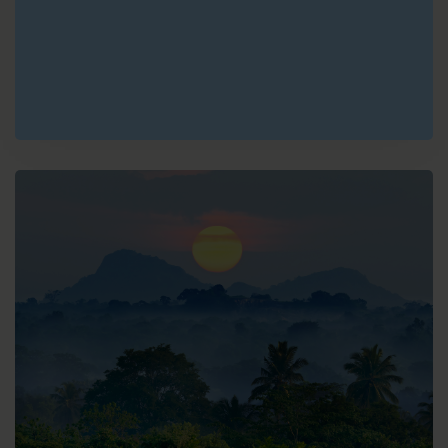
E
Migori
F
Serengeti
Nationaal
Park
G
Karatu
H
Ngorongoro
(Krater)
I
Moshi
(Kilimanjaro)
J
Usambara
K
Stone Town
(Zanzibar)
L
Nungwi
(Zanzibar)