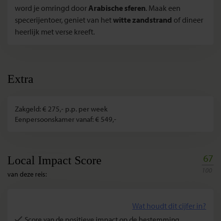
word je omringd door
Arabische sferen
. Maak een
specerijentoer, geniet van het
witte zandstrand
of dineer
heerlijk met verse kreeft.
Extra
Zakgeld: € 275,- p.p. per week
Eenpersoonskamer vanaf: € 549,-
67
Local Impact Score
100
van deze reis:
Wat houdt dit cijfer in?
Score van de positieve impact op de bestemming