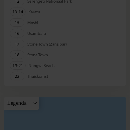
12
Serengeti Nationaal Park
13-14
Karatu
15
Moshi
16
Usambara
17
Stone Town (Zanzibar)
18
Stone Town
19-21
Nungwi Beach
22
Thuiskomst
Legenda
A
Nairobi
B
Lake Nakuru