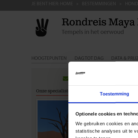
JE BENT HIER:
HOME
BESTEMMINGEN
HOND
Rondreis Maya 
Tempels in het oerwoud
HOOGTEPUNTEN
DAG TOT DAG
DATA & PRIJ
Groep
Ben je b
Onze specialisten
reis ge
Toestemming
ondersta
werkelij
Optionele cookies en techn
Cancún
We gebruiken cookies en ande
statistische analyses uit te