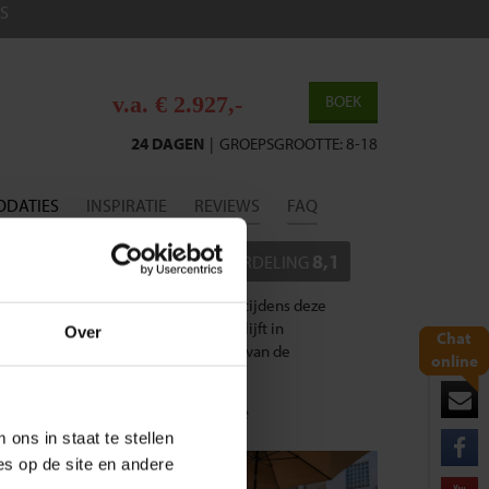
S
v.a. € 2.927,-
BOEK
24 DAGEN
|
GROEPSGROOTTE: 8-18
DATIES
INSPIRATIE
REVIEWS
FAQ
8,1
BEOORDELING
antal van) de accommodaties die wij tijdens deze
gingen en beschikbaarheid
. Je verblijft in
Over
Chat
uitgezocht maar kunnen verschillen van de
online
Mérida - María José
ons in staat te stellen
es op de site en andere