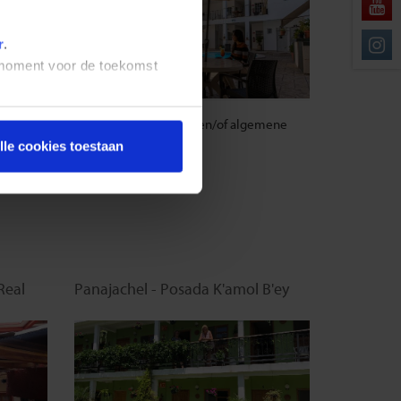
r
.
t moment voor de toekomst
emene
WIFI in receptie en/of algemene
ruimte - Gratis
lle cookies toestaan
Real
Panajachel - Posada K'amol B'ey