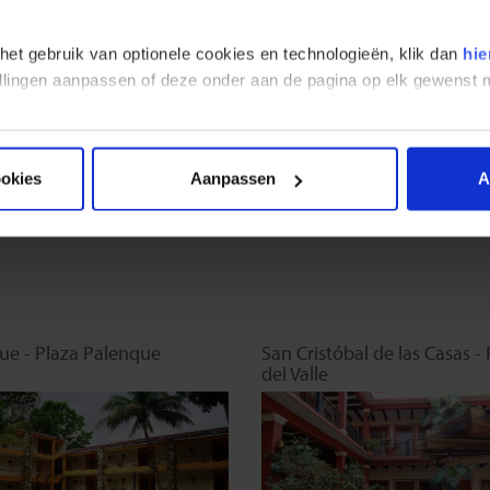
 het gebruik van optionele cookies en technologieën, klik dan
hie
stellingen aanpassen of deze onder aan de pagina op elk gewens
FI in receptie en/of algemene
WIFI in receptie en/of alg
mte - Gratis
ruimte - Gratis
ookies
Aanpassen
A
ue - Plaza Palenque
San Cristóbal de las Casas - 
del Valle