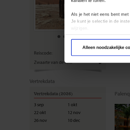
kanalen te tonen.
Als je het niet eens bent met
Je kunt je selectie in de in
wijzigen.
WI
Privacy beleid
rui
Alleen noodzakelijke c
Reiscode:
SMG
Zwaarte van de reis:
B
Vertrekdata
Palenq
Vertrekdata (2026)
3 sep
1 okt
22 okt
12 nov
26 nov
10 dec