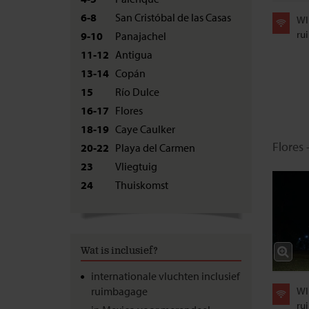
6-8
San Cristóbal de las Casas
WI
rui
9-10
Panajachel
11-12
Antigua
13-14
Copán
15
Río Dulce
16-17
Flores
18-19
Caye Caulker
Flores 
20-22
Playa del Carmen
23
Vliegtuig
24
Thuiskomst
Wat is inclusief?
internationale vluchten inclusief
ruimbagage
WI
rui