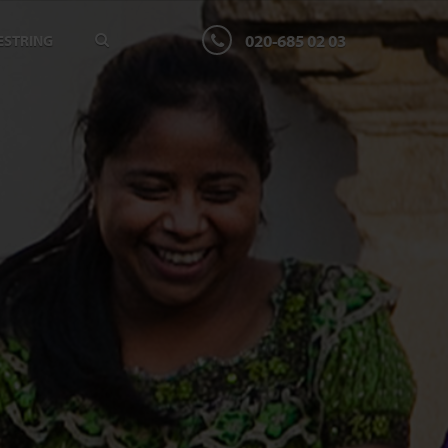
020-685 02 03
ESTRING