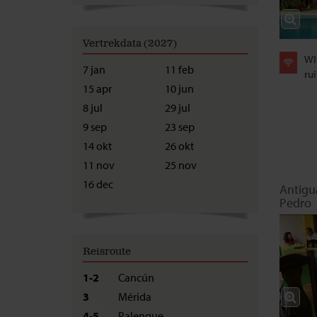
Vertrekdata (2027)
WI
7 jan
11 feb
rui
15 apr
10 jun
8 jul
29 jul
9 sep
23 sep
14 okt
26 okt
11 nov
25 nov
16 dec
Antigu
Pedro
Reisroute
1-2
Cancún
3
Mérida
4-5
Palenque