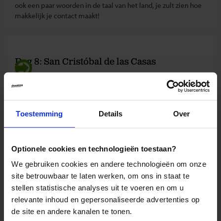
ook een paar woorden in de taal van het land, je zult zien hoe
makkelijk je contact maakt!
Dag 8: San Cristóbal de las Casas
Nabij San Cristóbal de las Casas ligt de
Cañon del
Sumidero
, een prachtige hoge kloof. Tijdens een
facultatieve excursie vaar je over de Río Grijalva langs
Toestemming
Details
Over
watervallen en steile rotswanden die soms tot een
kilometer oprijzen uit het water. Je vindt hier vele vogels
zoals pelikanen, aalscholvers, reigers, ijsvogels en gieren.
Optionele cookies en technologieën toestaan?
Vaak zie je krokodillen die liggen te bakken in de zon.
Slingeraapjes bevolken de bomen die op de rotswanden
We gebruiken cookies en andere technologieën om onze
groeien.
site betrouwbaar te laten werken, om ons in staat te
stellen statistische analyses uit te voeren en om u
relevante inhoud en gepersonaliseerde advertenties op
Hoe vér kun je gaan? TIP
de site en andere kanalen te tonen.