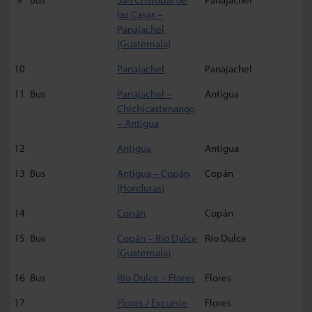
las Casas –
Panajachel
(Guatemala)
10
Panajachel
Panajachel
11
Bus
Panajachel –
Antigua
Chichicastenango
– Antigua
12
Antigua
Antigua
13
Bus
Antigua – Copán
Copán
(Honduras)
14
Copán
Copán
15
Bus
Copán – Río Dulce
Río Dulce
(Guatemala)
16
Bus
Río Dulce – Flores
Flores
17
Flores / Excursie
Flores