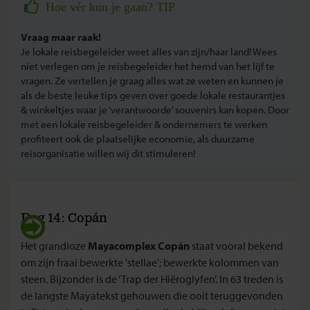
Hoe vér kun je gaan? TIP
Vraag maar raak!
Je lokale reisbegeleider weet alles van zijn/haar land! Wees
niet verlegen om je reisbegeleider het hemd van het lijf te
vragen. Ze vertellen je graag alles wat ze weten en kunnen je
als de beste leuke tips geven over goede lokale restaurantjes
& winkeltjes waar je ‘verantwoorde’ souvenirs kan kopen. Door
met een lokale reisbegeleider & ondernemers te werken
profiteert ook de plaatselijke economie, als duurzame
reisorganisatie willen wij dit stimuleren!
Dag 14: Copán
Het grandioze
Mayacomplex
Copán
staat vooral bekend
om zijn fraai bewerkte 'stellae'; bewerkte kolommen van
steen. Bijzonder is de ‘Trap der Hiëroglyfen’. In 63 treden is
de langste Mayatekst gehouwen die ooit teruggevonden