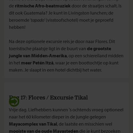
de
ritmische Afro-beatmuziek
door de straatjes schalt. Is
dit ook Guatemala? Je kunt in Livingston lunchen; de
beroemde ‘
tapado
’ (visstoofschotel) moet je geproefd
hebben!
Na deze optionele excursie reis je door naar Flores. Dit
toeristische plaatsje ligt in de buurt van
de grootste
jungle van Midden-Amerika
, op een schiereiland midden
in het
meer Petén Itzá
, waar je een boottochtje op kunt
maken. Je slaapt in een hotel dichtbij het water.
Dag 17: Flores / Excursie Tikal
Vrije dag. Liefhebbers kunnen 's ochtends vroeg optioneel
naar het 60 kilometer dieper in de jungle gelegen
Mayacomplex van Tikal
, de laatste en misschien wel
mooiste van de oude Mayasteden
die je kunt bezoeken