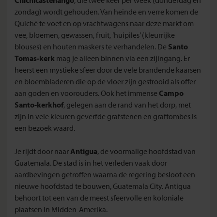
zondag) wordt gehouden. Van heinde en verre komen de
Quiché te voet en op vrachtwagens naar deze markt om
vee, bloemen, gewassen, fruit, ’huipiles’ (kleurrijke
blouses) en houten maskers te verhandelen. De
Santo
Tomas-kerk
mag je alleen binnen via een zijingang. Er
heerst een mystieke sfeer door de vele brandende kaarsen
en bloembladeren die op de vloer zijn gestrooid als offer
aan goden en voorouders. Ook het immense
Campo
Santo-kerkhof
, gelegen aan de rand van het dorp, met
zijn in vele kleuren geverfde grafstenen en graftombes is
een bezoek waard.
Je rijdt door naar
Antigua
, de voormalige hoofdstad van
Guatemala. De stad is in het verleden vaak door
aardbevingen getroffen waarna de regering besloot een
nieuwe hoofdstad te bouwen, Guatemala City. Antigua
behoort tot een van de meest sfeervolle en koloniale
plaatsen in Midden-Amerika.