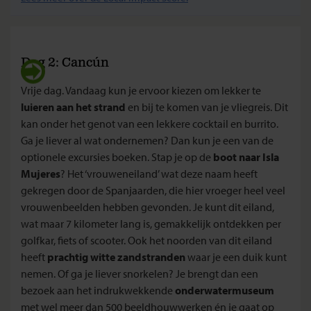
Dag 2: Cancún
Vrije dag. Vandaag kun je ervoor kiezen om lekker te
luieren aan het strand
en bij te komen van je vliegreis. Dit
kan onder het genot van een lekkere cocktail en burrito.
Ga je liever al wat ondernemen? Dan kun je een van de
optionele excursies boeken. Stap je op de
boot naar Isla
Mujeres
? Het ‘vrouweneiland’ wat deze naam heeft
gekregen door de Spanjaarden, die hier vroeger heel veel
vrouwenbeelden hebben gevonden. Je kunt dit eiland,
wat maar 7 kilometer lang is, gemakkelijk ontdekken per
golfkar, fiets of scooter. Ook het noorden van dit eiland
heeft
prachtig witte zandstranden
waar je een duik kunt
nemen. Of ga je liever snorkelen? Je brengt dan een
bezoek aan het indrukwekkende
onderwatermuseum
met wel meer dan 500 beeldhouwwerken én je gaat op