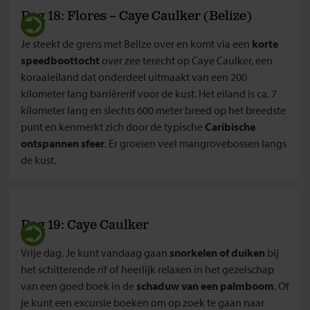
Dag 18: Flores – Caye Caulker (Belize)
Je steekt de grens met Belize over en komt via een
korte
speedboottocht
over zee terecht op Caye Caulker, een
koraaleiland dat onderdeel uitmaakt van een 200
kilometer lang barrièrerif voor de kust. Het eiland is ca. 7
kilometer lang en slechts 600 meter breed op het breedste
punt en kenmerkt zich door de typische
Caribische
ontspannen sfeer
. Er groeien veel mangrovebossen langs
de kust.
Dag 19: Caye Caulker
Vrije dag. Je kunt vandaag gaan
snorkelen of duiken
bij
het schitterende rif of heerlijk relaxen in het gezelschap
van een goed boek in de
schaduw van een palmboom
. Of
je kunt een excursie boeken om op zoek te gaan naar