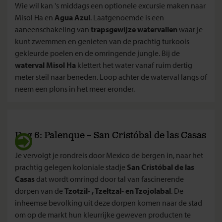
Wie wil kan 's middags een optionele excursie maken naar
Misol Ha en
Agua Azul
. Laatgenoemde is een
aaneenschakeling van
trapsgewijze watervallen
waar je
kunt zwemmen en genieten van de prachtig turkoois
gekleurde poelen en de omringende jungle. Bij de
waterval Misol Ha
klettert het water vanaf ruim dertig
meter steil naar beneden. Loop achter de waterval langs of
neem een plons in het meer eronder.
Dag 6: Palenque – San Cristóbal de las Casas
Je vervolgt je rondreis door Mexico de bergen in, naar het
prachtig gelegen koloniale stadje
San Cristóbal de las
Casas
dat wordt omringd door tal van fascinerende
dorpen van de
Tzotzil- , Tzeltzal- en Tzojolabal
. De
inheemse bevolking uit deze dorpen komen naar de stad
om op de markt hun kleurrijke geweven producten te