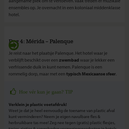
aangename plek om te vertoeven. Vaak treden er muzikale
ensembles op. Je overnacht in een koloniaal middenklasse
hotel.
Dag 4: Mérida – Palenque
Je reist naar het plaatsje Palenque. Het hotel waar je
verblijft beschikt over een
zwembad
waar je lekker een
verfrissende duik in kunt nemen. Palenque is een
rommelig dorp, maar met een
typisch Mexicaanse sfeer
.
Hoe vér kun je gaan? TIP
Verklein je plastic voetafdruk!
Weet je dat je heel eenvoudig de toename van plastic afval
kunt verminderen? Neem je eigen navulbare fles &
herbruikbare tas mee! Zeg nee tegen (gratis) plastic flesjes,
tasjes, rietjes & aangeboden verzorgingsproducten in hotels.