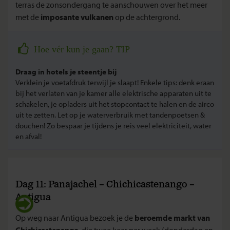
terras de zonsondergang te aanschouwen over het meer
met de
imposante vulkanen
op de achtergrond.
Hoe vér kun je gaan? TIP
Draag in hotels je steentje bij
Verklein je voetafdruk terwijl je slaapt! Enkele tips: denk eraan
bij het verlaten van je kamer alle elektrische apparaten uit te
schakelen, je opladers uit het stopcontact te halen en de airco
uit te zetten. Let op je waterverbruik met tandenpoetsen &
douchen! Zo bespaar je tijdens je reis veel elektriciteit, water
en afval!
Dag 11: Panajachel – Chichicastenango –
Antigua
Op weg naar Antigua bezoek je de
beroemde markt van
Chichicastenango
, die twee keer per week (donderdag en