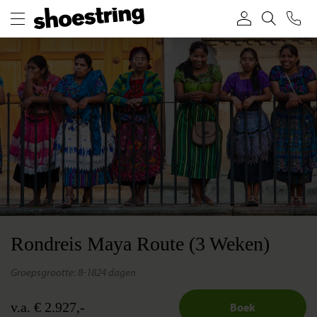
Rondreis Maya Route (3 Weken)
groepsgrootte: 8-18
24 dagen
v.a. € 2.927,-
Boek