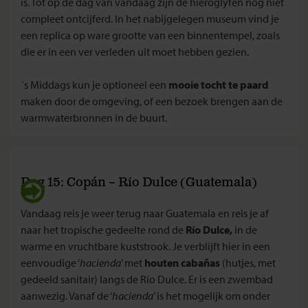
is. Tot op de dag van vandaag zijn de hiëroglyfen nog niet
compleet ontcijferd. In het nabijgelegen museum vind je
een replica op ware grootte van een binnentempel, zoals
die er in een ver verleden uit moet hebben gezien.
´s Middags kun je optioneel een
mooie tocht te paard
maken door de omgeving, of een bezoek brengen aan de
warmwaterbronnen in de buurt.
Dag 15: Copán – Río Dulce (Guatemala)
Vandaag reis je weer terug naar Guatemala en reis je af
naar het tropische gedeelte rond de
Río Dulce
,
in de
warme en vruchtbare kuststrook. Je verblijft hier in een
eenvoudige ‘
hacienda
’ met
houten cabañas
(hutjes, met
gedeeld sanitair) langs de Río Dulce. Er is een zwembad
aanwezig. Vanaf de ‘
hacienda
’ is het mogelijk om onder