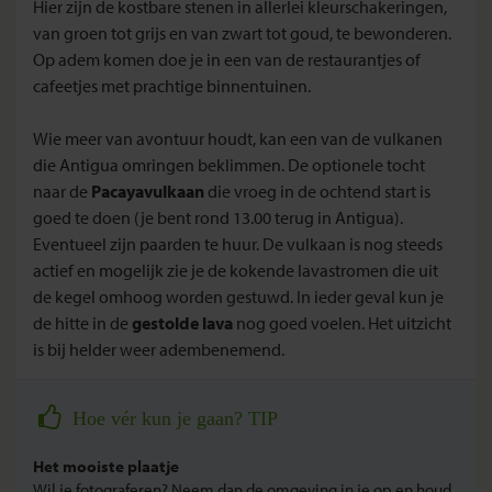
Hier zijn de kostbare stenen in allerlei kleurschakeringen,
van groen tot grijs en van zwart tot goud, te bewonderen.
Op adem komen doe je in een van de restaurantjes of
cafeetjes met prachtige binnentuinen.
Wie meer van avontuur houdt, kan een van de vulkanen
die Antigua omringen beklimmen. De optionele tocht
naar de
Pacayavulkaan
die vroeg in de ochtend start is
goed te doen (je bent rond 13.00 terug in Antigua).
Eventueel zijn paarden te huur. De vulkaan is nog steeds
actief en mogelijk zie je de kokende lavastromen die uit
de kegel omhoog worden gestuwd. In ieder geval kun je
de hitte in de
gestolde lava
nog goed voelen. Het uitzicht
is bij helder weer adembenemend.
Hoe vér kun je gaan? TIP
Het mooiste plaatje
Wil je fotograferen? Neem dan de omgeving in je op en houd