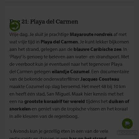
Dag 21: Playa del Carmen
Vrije dag. Je sluit je prachtige
Mayaroute rondreis
af met
wat vrije tijd in
Playa del Carmen
. Je kunt lekker bijkomen
aan het strand, gelegen aan de
blauwe Caribische zee
. In
‘
Playa
’ is genoeg te beleven aan water- en strandsport. Met
de veerboot kun je eventueel naar het tegenover Playa
del Carmen gelegen
eilandje Cozumel
. Een documentaire
van de bekende onderwaterfilmer
Jacques Cousteau
maakte Cozumel op slag beroemd. Het meet 48 bij 10 km
en heeft één stad, San Miguel. Maak hier kennis met het
een na
grootste koraalrif ter wereld
tijdens het
duiken of
snorkelen
en geniet van de tropische vissen en het koraal
in alle kleuren van de regenboog.
Update Midden-Oosten
's Avonds kun je gezellig eten in een van de vele
REISZOEKER
restaurants en dansen in een
bar op het strand
.