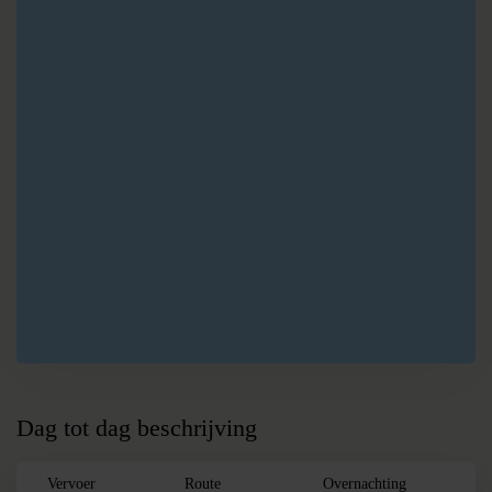
B
Merida
C
Palenque
D
San
Christobal de
las Casas
E
Panajachel
F
Antigua
G
Copan
H
Rio Dulce
I
Flores
J
Caye Caulker
K
Playa del
Carmen
Dag tot dag beschrijving
Vervoer
Route
Overnachting