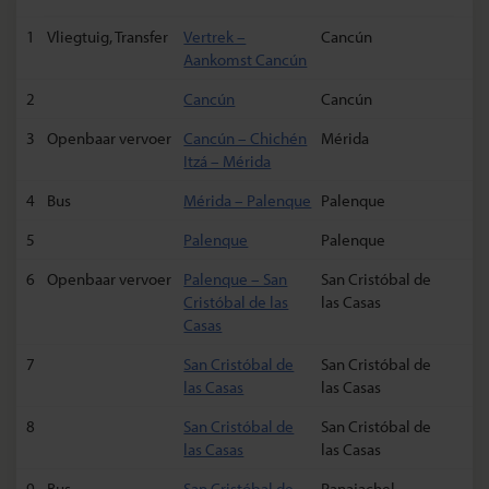
1
Vliegtuig, Transfer
Vertrek –
Cancún
Aankomst Cancún
2
Cancún
Cancún
3
Openbaar vervoer
Cancún – Chichén
Mérida
Itzá – Mérida
4
Bus
Mérida – Palenque
Palenque
5
Palenque
Palenque
6
Openbaar vervoer
Palenque – San
San Cristóbal de
Cristóbal de las
las Casas
Casas
7
San Cristóbal de
San Cristóbal de
las Casas
las Casas
8
San Cristóbal de
San Cristóbal de
las Casas
las Casas
9
Bus
San Cristóbal de
Panajachel