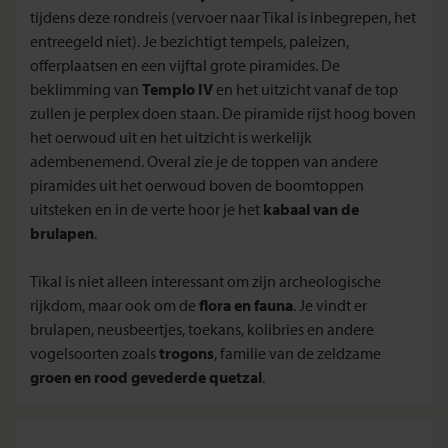
tijdens deze rondreis (vervoer naar Tikal is inbegrepen, het
entreegeld niet). Je bezichtigt tempels, paleizen,
offerplaatsen en een vijftal grote piramides. De
beklimming van
Templo IV
en het uitzicht vanaf de top
zullen je perplex doen staan. De piramide rijst hoog boven
het oerwoud uit en het uitzicht is werkelijk
adembenemend. Overal zie je de toppen van andere
piramides uit het oerwoud boven de boomtoppen
uitsteken en in de verte hoor je het
kabaal van de
brulapen
.
Tikal is niet alleen interessant om zijn archeologische
rijkdom, maar ook om de
flora en fauna
. Je vindt er
brulapen, neusbeertjes, toekans, kolibries en andere
vogelsoorten zoals
trogons
, familie van de zeldzame
groen en rood gevederde quetzal
.