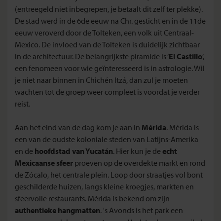
(entreegeld niet inbegrepen, je betaalt dit zelf ter plekke).
De stad werd in de 6de eeuw na Chr. gesticht en in de 11de
eeuw veroverd door de Tolteken, een volk uit Centraal-
Mexico. De invloed van de Tolteken is duidelijk zichtbaar
in de architectuur. De belangrijkste piramide is ‘
El Castillo
’,
een fenomeen voor wie geïnteresseerd is in astrologie. Wil
je niet naar binnen in Chichén Itzá, dan zul je moeten
wachten tot de groep weer compleet is voordat je verder
reist.
Aan het eind van de dag kom je aan in
Mérida
. Mérida is
een van de oudste koloniale steden van Latijns-Amerika
en de
hoofdstad van Yucatán
. Hier kun je de
echt
Mexicaanse sfeer
proeven op de overdekte markt en rond
de Zócalo, het centrale plein. Loop door straatjes vol bont
geschilderde huizen, langs kleine kroegjes, markten en
sfeervolle restaurants. Mérida is bekend om zijn
authentieke hangmatten
. 's Avonds is het park een