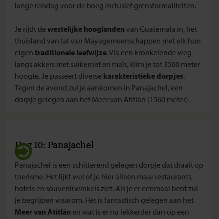
lange reisdag voor de boeg inclusief grensformaliteiten.
Je rijdt de
westelijke hooglanden
van Guatemala in, het
thuisland van tal van Mayagemeenschappen met elk hun
eigen
traditionele leefwijze
. Via een kronkelende weg
langs akkers met suikerriet en maïs, klim je tot 3500 meter
hoogte. Je passeert diverse
karakteristieke dorpjes
.
Tegen de avond zul je aankomen in Panajachel, een
dorpje gelegen aan het Meer van Atitlán (1560 meter).
Dag 10: Panajachel
Panajachel is een schitterend gelegen dorpje dat draait op
toerisme. Het lijkt wel of je hier alleen maar restaurants,
hotels en souvenirwinkels ziet. Als je er eenmaal bent zul
je begrijpen waarom. Het is fantastisch gelegen aan het
Meer van Atitlán
en wat is er nu lekkerder dan op een