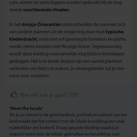
cola, eieren en soms kippen worden gebruikt bij de nog
steeds
voortlevende rituelen
.
In het
dorpje Zinacantán
onderscheiden de mannen zich
van andere mannen uit de omgeving door hun
typische
klederdracht
, rood met wit gestreepte tunieken en platte,
ronde, rieten hoeden met fleurige linten. Tegenwoordig
wordt deze kleding voornamelijk nog tijdens feestdagen
gedragen. Het is in beide dorpen op een aantal plaatsen
verboden om foto's te maken, je reisbegeleider zal je hier
meer over vertellen.
Hoe vér kun je gaan? TIP
‘Meet the locals’
Als je je inleest in de geschiedenis, politiek en cultuur van het
land maakt dat het contact met de lokale bevolking een stuk
makkelijker (en leuker!). Draag gepaste kleding waarbij je
respect toont voor de lokale gebruiken en bevolking. Leer