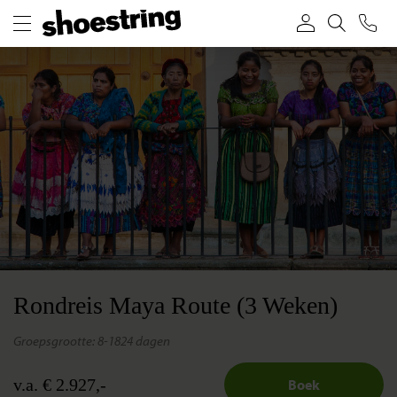
Rondreis Maya Route (3 Weken)
groepsgrootte: 8-18
24 dagen
v.a. € 2.927,-
Boek