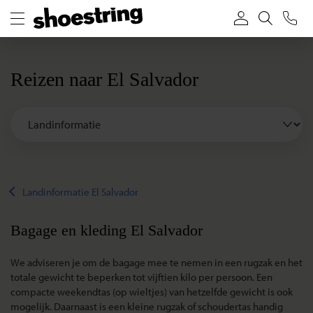
Reizen naar El Salvador
Landinformatie El Salvador
Bagage en kleding El Salvador
We adviseren je om de bagage mee te nemen in een rugzak en het
totale gewicht te beperken tot vijftien kilo per persoon. Een
compacte weekendtas (op wieltjes) van hetzelfde gewicht is ook
mogelijk. Daarnaast is een kleine rugzak of schoudertas handig