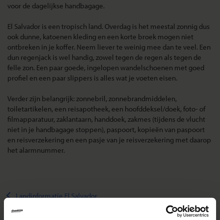
voor de dagelijkse handbagage.
El Salvador is een tropisch land. Overdag is het meestal zonnig dus
ook dunne, katoenen kleding en een korte broek mogen niet
ontbreken in je koffer. Neem liever te weinig mee dan te veel. Een
dun regenjack is wel handig, zowel tegen de regen als tegen de
felle zon. Een paar goede, ingelopen wandelschoenen met goed
profiel en een paar slippers is alles wat je voeten eisen.
Verder zijn belangrijk: zonnebril, zonnebrandmiddelen,
toiletartikelen, een reisapotheek, een hoofddeksel/doek, foto- of
filmapparatuur, zaklantaarn, handdoek, zakmes (tijdens de vlucht
niet in je handbagage stoppen), paspoort, kopieën van paspoort
en reisverzekering en een pasje van je reisverzekering met daarop
het alarmnummer.
Landinformatie El Salvador