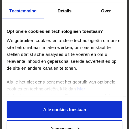
Toestemming
Details
Over
Reizen met Shoestring
De belangrijkste info op een rij
Optionele cookies en technologieën toestaan?
Bestemmingen
We gebruiken cookies en andere technologieën om onze
Duurzaam reizen
site betrouwbaar te laten werken, om ons in staat te
stellen statistische analyses uit te voeren en om u
Reis- en annuleringsvoorwaarden
relevante inhoud en gepersonaliseerde advertenties op
Veelgestelde vragen
de site en andere kanalen te tonen.
Inloggen op mijn.Shoestring
Als je het niet eens bent met het gebruik van optionele
cookies en technologieën, klik dan
hier
.
Reisthema's
Je kunt je selectie in de instellingen aanpassen of deze
onder aan de pagina op elk gewenst moment voor de
Groepsreizen
toekomst wijzigen.
Alle cookies toestaan
Single reizen
Festivalreizen
Privacy beleid
Aanpassen