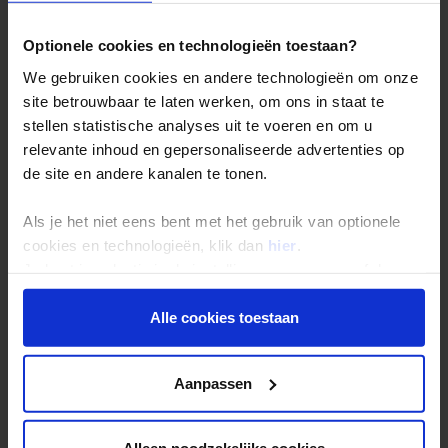
Bestemmingen
Duurzaam reizen
Optionele cookies en technologieën toestaan?
Reis- en annuleringsvoorwaarden
We gebruiken cookies en andere technologieën om onze
Veelgestelde vragen
site betrouwbaar te laten werken, om ons in staat te
stellen statistische analyses uit te voeren en om u
Inloggen op mijn.Shoestring
relevante inhoud en gepersonaliseerde advertenties op
de site en andere kanalen te tonen.
Reisthema's
Als je het niet eens bent met het gebruik van optionele
Groepsreizen
cookies en technologieën, klik dan
hier
.
Single reizen
Je kunt je selectie in de instellingen aanpassen of deze
onder aan de pagina op elk gewenst moment voor de
Festivalreizen
toekomst wijzigen.
Alle cookies toestaan
Gegarandeerde reizen
Nieuwe reizen
Privacy beleid
Aanpassen
Over Shoestring