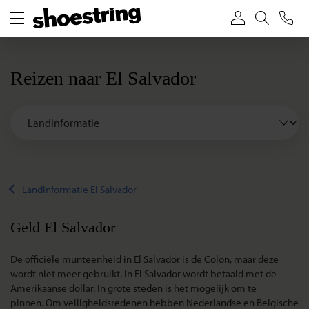
Reizen naar El Salvador
Landinformatie El Salvador
Geld El Salvador
De officiële munteenheid in El Salvador is de Colon, maar deze
wordt niet meer gebruikt. In El Salvador wordt betaald met de
Amerikaanse dollar. In grote steden is het mogelijk om te
pinnen. Om veiligheidsredenen hebben Nederlandse en Belgische