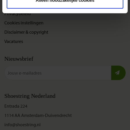
Alleen noodzakelijke cookies
Bel, mail of chat met ons
Privacybeleid
Cookies instellingen
Disclaimer & copyright
Vacatures
Nieuwsbrief
Shoestring Nederland
Entrada 224
1114 AA Amsterdam-Duivendrecht
info@shoestring.nl