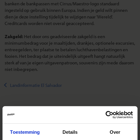
banken de bankpassen met Cirrus/Maestro-logo standaard
ingesteld op gebruik binnen Europa. Indien je geld wilt pinnen
dien je deze instelling tijdelijk te wijzigen naar ‘Wereld’.
Creditcards worden niet overal geaccepteerd.
Zakgeld:
Het door ons geadviseerde zakgeld is een
minimumbedrag voor je maaltijden, drankjes, optionele excursies,
entreegelden, ter plaatse te betalen luchthavenbelastingen en
fooien. Het bedrag dat je uiteindelijk uitgeeft hangt natuurlijk
sterk af van je eigen uitgavenpatroon, souvenirs zijn mede daarom
niet inbegrepen.
Landinformatie El Salvador
Reizen met Shoestring
De belangrijkste info op een rij
Toestemming
Details
Over