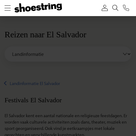
Reizen naar El Salvador
Landinformatie El Salvador
Festivals El Salvador
El Salvador kent een aantal nationale en religieuze feestdagen. Er
worden vaak culturele activiteiten zoals dans, theater, muziek en
sport georganiseerd. Ook vind je eetkraampjes met lokale
gerechten en verschillende kunstmarkten.