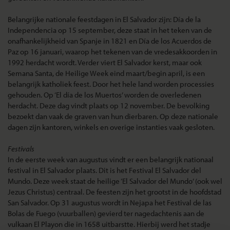
Belangrijke nationale feestdagen in El Salvador zijn: Día de la
Independencia op 15 september, deze staat in het teken van de
onafhankelijkheid van Spanje in 1821 en Día de los Acuerdos de
Paz op 16 januari, waarop het tekenen van de vredesakkoorden in
1992 herdacht wordt. Verder viert El Salvador kerst, maar ook
Semana Santa, de Heilige Week eind maart/begin april, is een
belangrijk katholiek feest. Door het hele land worden processies
gehouden. Op ‘El día de los Muertos’ worden de overledenen
herdacht. Deze dag vindt plaats op 12 november. De bevolking
bezoekt dan vaak de graven van hun dierbaren. Op deze nationale
dagen zijn kantoren, winkels en overige instanties vaak gesloten.
Festivals
In de eerste week van augustus vindt er een belangrijk nationaal
festival in El Salvador plaats. Dit is het Festival El Salvador del
Mundo. Deze week staat de heilige ‘El Salvador del Mundo’ (ook wel
Jezus Christus) centraal. De feesten zijn het grootst in de hoofdstad
San Salvador. Op 31 augustus wordt in Nejapa het Festival de las
Bolas de Fuego (vuurballen) gevierd ter nagedachtenis aan de
vulkaan El Playon die in 1658 uitbarstte. Hierbij werd het stadje