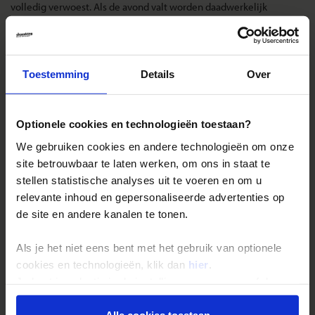
volledig verwoest. Als de avond valt worden daadwerkelijk
vuurballen gegooid.
Landinformatie El Salvador
Toestemming
Details
Over
Optionele cookies en technologieën toestaan?
Reizen met Shoestring
We gebruiken cookies en andere technologieën om onze
site betrouwbaar te laten werken, om ons in staat te
De belangrijkste info op een rij
stellen statistische analyses uit te voeren en om u
Bestemmingen
relevante inhoud en gepersonaliseerde advertenties op
Duurzaam reizen
de site en andere kanalen te tonen.
Reis- en annuleringsvoorwaarden
Als je het niet eens bent met het gebruik van optionele
Veelgestelde vragen
cookies en technologieën, klik dan
hier
.
Inloggen op mijn.Shoestring
Je kunt je selectie in de instellingen aanpassen of deze
onder aan de pagina op elk gewenst moment voor de
toekomst wijzigen.