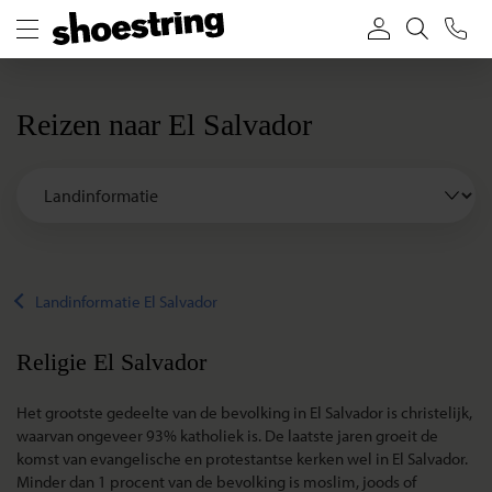
Reizen naar El Salvador
Landinformatie El Salvador
Religie El Salvador
Het grootste gedeelte van de bevolking in El Salvador is christelijk,
waarvan ongeveer 93% katholiek is. De laatste jaren groeit de
komst van evangelische en protestantse kerken wel in El Salvador.
Minder dan 1 procent van de bevolking is moslim, joods of