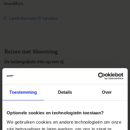
boeddhist.
Landinformatie El Salvador
Reizen met Shoestring
De belangrijkste info op een rij
Bestemmingen
Duurzaam reizen
Reis- en annuleringsvoorwaarden
Toestemming
Details
Over
Veelgestelde vragen
Inloggen op mijn.Shoestring
Optionele cookies en technologieën toestaan?
We gebruiken cookies en andere technologieën om onze
Reisthema's
site betrouwbaar te laten werken, om ons in staat te