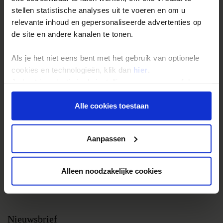
stellen statistische analyses uit te voeren en om u
Groepsreizen
relevante inhoud en gepersonaliseerde advertenties op
Single reizen
de site en andere kanalen te tonen.
Festivalreizen
Als je het niet eens bent met het gebruik van optionele
Gegarandeerde reizen
cookies en technologieën, klik dan
hier
.
Nieuwe reizen
Je kunt je selectie in de instellingen aanpassen of deze
onder aan de pagina op elk gewenst moment voor de
toekomst wijzigen.
Alle cookies toestaan
Over Shoestring
Bel, mail of chat met ons
Privacy beleid
Aanpassen
Privacybeleid
Cookies instellingen
Alleen noodzakelijke cookies
Disclaimer & copyright
Vacatures
Nieuwsbrief