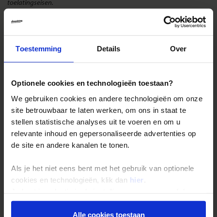
toelatingseisen.
Landinformatie El Salvador
Toestemming
Details
Over
Optionele cookies en technologieën toestaan?
Reizen met Shoestring
We gebruiken cookies en andere technologieën om onze
De belangrijkste info op een rij
site betrouwbaar te laten werken, om ons in staat te
stellen statistische analyses uit te voeren en om u
Bestemmingen
relevante inhoud en gepersonaliseerde advertenties op
Duurzaam reizen
de site en andere kanalen te tonen.
Reis- en annuleringsvoorwaarden
Als je het niet eens bent met het gebruik van optionele
Veelgestelde vragen
cookies en technologieën, klik dan
hier
.
Inloggen op mijn.Shoestring
Je kunt je selectie in de instellingen aanpassen of deze
onder aan de pagina op elk gewenst moment voor de
toekomst wijzigen.
Alle cookies toestaan