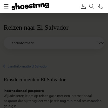
Reizen naar El Salvador
Landinformatie El Salvador
Reisdocumenten El Salvador
Internationaal paspoort:
Wij adviseren je om op reis te gaan met een internationaal
paspoort dat bij terugkeer van je reis nog minimaal zes maanden
geldig is.