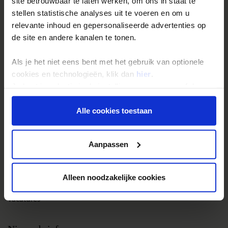
site betrouwbaar te laten werken, om ons in staat te
stellen statistische analyses uit te voeren en om u
Groepsreizen
relevante inhoud en gepersonaliseerde advertenties op
Single reizen
de site en andere kanalen te tonen.
Festivalreizen
Als je het niet eens bent met het gebruik van optionele
Gegarandeerde reizen
cookies en technologieën, klik dan
hier
.
Nieuwe reizen
Je kunt je selectie in de instellingen aanpassen of deze
onder aan de pagina op elk gewenst moment voor de
toekomst wijzigen.
Alle cookies toestaan
Over Shoestring
Bel, mail of chat met ons
Privacy beleid
Aanpassen
Privacybeleid
Cookies instellingen
Alleen noodzakelijke cookies
Disclaimer & copyright
Vacatures