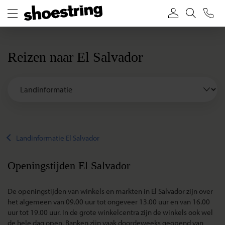
Reizen naar El Salvador
Landinformatie El Salvador
Openingstijden El Salvador
De openingstijden van winkels en markten in El Salvador zijn over
het algemeen van 09.00 uur tot ongeveer 13.00 uur en van 16.00
uur tot 19.00 uur. In de grote winkelcentra zijn de winkels ook wel
de hele dag open. Banken zijn vaak doordeweeks geopend van