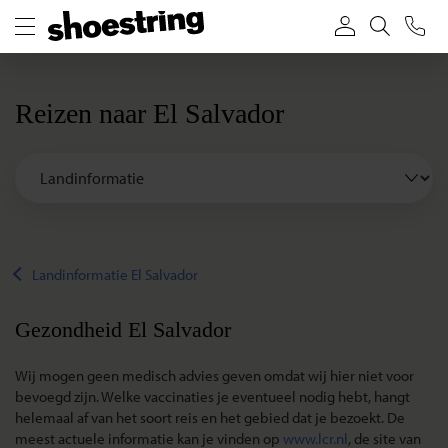
Reizen naar El Salvador
Landinformatie El Salvador
Gezondheid El Salvador
Wij mogen geen medisch advies geven omdat wij hier niet voor
bevoegd zijn. Welke vaccinaties je eventueel nodig hebt, hangt
helemaal af van het soort reis en het gebied dat je bezoekt. De
meest actuele informatie kan je vinden op
www.lcr.nl
, de site van