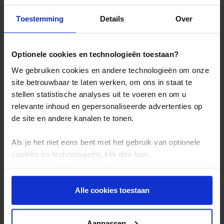
Toestemming
Details
Over
Reizen met Shoestring
De belangrijkste info op een rij
Optionele cookies en technologieën toestaan?
Bestemmingen
We gebruiken cookies en andere technologieën om onze
Duurzaam reizen
site betrouwbaar te laten werken, om ons in staat te
stellen statistische analyses uit te voeren en om u
Reis- en annuleringsvoorwaarden
relevante inhoud en gepersonaliseerde advertenties op
Veelgestelde vragen
de site en andere kanalen te tonen.
Inloggen op mijn.Shoestring
Als je het niet eens bent met het gebruik van optionele
cookies en technologieën, klik dan
hier
.
Reisthema's
Je kunt je selectie in de instellingen aanpassen of deze
onder aan de pagina op elk gewenst moment voor de
Groepsreizen
toekomst wijzigen.
Alle cookies toestaan
Single reizen
Festivalreizen
Privacy beleid
Aanpassen