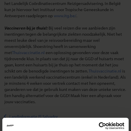
het Landelijk Coördinatiecentrum Reizigersadvisering. In België
kun je hiervoor het Instituut voor Tropische Geneeskunde in
Antwerpen raadplegen op
www.itg.be/
.
Vaccineren bij je thuis!:
Bij veel reizen die we aanbieden zijn
inentingen tegen de belangrijkste ziekten noodzakelijk. Niet het
meest leuke deel van je reisvoorbereiding maar wel
onvermijdelijk. Shoestring heeft in samenwerking
met
Thuisvaccinatie.nl
een oplossing gevonden voor deze vaak
tijdrovende klus. In plaats van dat jij naar de GGD of huisarts moet
gaan, komt een huisarts bij je thuis op het moment dat het jou
schikt om de benodigde inentingen te zetten.
Thuisvaccinatie.nl
is
een landelijk werkend vaccinatiecentrum (enkel in Nederland). Als
je minstens 4 weken voor vertrek contact met hen opneemt,
garanderen we dat je gebruik kunt maken van deze unieke service.
Een handig alternatief voor de GGD! Maak hier een afspraak voor
jouw vaccinaties.
Landinformatie El Salvador