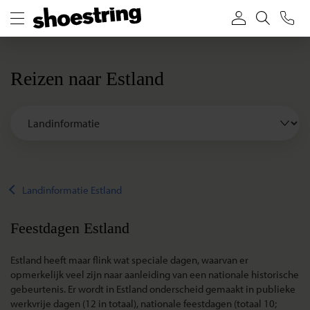
Reizen naar Estland
Landinformatie Estland
Feestdagen Estland
Estland heeft maar flink wat speciale dagen, waarvan er
opmerkelijk veel zijn naar aanleiding van een nationale historische
gebeurtenis. Er wordt in Estland onderscheid gemaakt in publieke
werkvrije dagen (12 in totaal), nationale feestdagen (totaal 10;