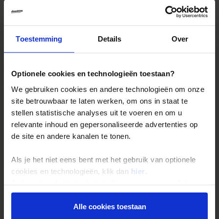
Landinformatie Estland
Toestemming
Details
Over
Reizen met Shoestring
Optionele cookies en technologieën toestaan?
We gebruiken cookies en andere technologieën om onze
De belangrijkste info op een rij
site betrouwbaar te laten werken, om ons in staat te
Bestemmingen
stellen statistische analyses uit te voeren en om u
Duurzaam reizen
relevante inhoud en gepersonaliseerde advertenties op
de site en andere kanalen te tonen.
Reis- en annuleringsvoorwaarden
Veelgestelde vragen
Als je het niet eens bent met het gebruik van optionele
Inloggen op mijn.Shoestring
cookies en technologieën, klik dan
hier
.
Je kunt je selectie in de instellingen aanpassen of deze
onder aan de pagina op elk gewenst moment voor de
Reisthema's
toekomst wijzigen.
Alle cookies toestaan
Groepsreizen