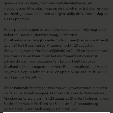
geen werkvrije dagen, maar vaak wel plechtigheden) en
vlaggendagen (4 in totaal) waarop de vlag uit mag (scholen en veel
overheidsgebouwen hebben overigens altijd de nationale vlag uit
als ze open zijn).
Tot de publieke dagen waarop bijna iedereen een vrije dag heeft
behoren 1 januari (Nieuwjaarsdag), 24 februari
(Onafhankelijkheidsdag), Goede Vrijdag, 1 mei (Dag van de Arbeid),
23 en 24 juni (Feest van de Midzomernacht), 20 augustus
(Herwinning van de Onafhankelijkheid) en 24, 25 en 26 december
(Kerstmis). De kerstviering en het midzomerfeest vormen in
Estland de jaarlijkse hoogtepunten. Estland heeft dus twee
Onafhankelijkheidsdagen: eerst werd Estland onafhankelijk van de
Sovjet-Unie op 24 februari 1918 en opnieuw op 20 augustus 1991
na 51 jaar van bezetting.
Tot de nationale feestdagen (waarop wel gewerkt wordt) behoren
o.a. 6 januari (Driekoningen), 14 maart (Dag van de Nationale Taal),
Moederdag (wisselt jaarlijks), 23 augustus (Dag ter Herinnering van
Slachtoffers van de Nazi’s en het Stalinisme), Grootouderdag
(wisselt jaarlijks) en Vaderdag (wisselt jaarlijks).