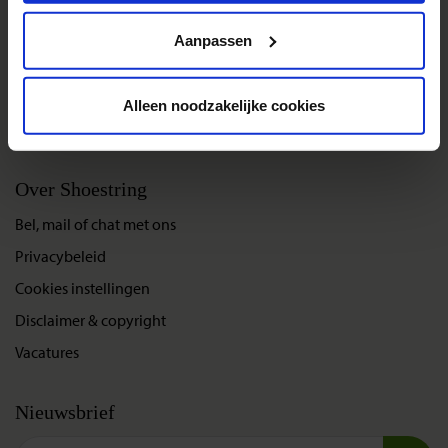
Privacy beleid
Single reizen
Aanpassen
Festivalreizen
Gegarandeerde reizen
Alleen noodzakelijke cookies
Nieuwe reizen
Over Shoestring
Bel, mail of chat met ons
Privacybeleid
Cookies instellingen
Disclaimer & copyright
Vacatures
Nieuwsbrief