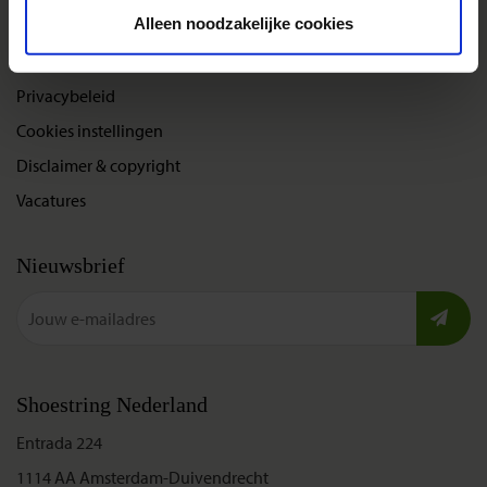
Over Shoestring
Alleen noodzakelijke cookies
Bel, mail of chat met ons
Privacybeleid
Cookies instellingen
Disclaimer & copyright
Vacatures
Nieuwsbrief
Shoestring Nederland
Entrada 224
1114 AA Amsterdam-Duivendrecht