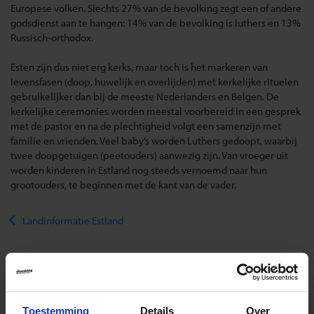
Europese volken. Slechts 27% van de bevolking zegt een of andere
godsdienst aan te hangen: 14% van de bevolking is luthers en 13%
Russisch-orthodox.
Esten zijn dus niet erg kerks, maar toch is het markeren van
levensfasen (doop, huwelijk en overlijden) met kerkelijke rituelen
gebruikelijker dan bij de meeste Nederlanders en Belgen. De
kerkelijke ceremonies worden meestal voorbereid in een gesprek
met de pastor en na de plechtigheid volgt een samenzijn met
familie en vrienden. Veel baby’s worden Luthers gedoopt, waarbij
twee doopgetuigen (peetouders) aanwezig zijn. Van vroeger uit
worden kinderen in Estland nog steeds vernoemd naar hun
grootouders, te beginnen met de kant van de vader.
Landinformatie Estland
Reizen met Shoestring
Toestemming
Details
Over