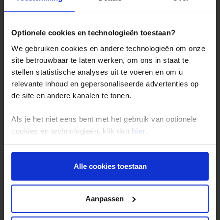
De belangrijkste info op een rij
Bestemmingen
Optionele cookies en technologieën toestaan?
Duurzaam reizen
We gebruiken cookies en andere technologieën om onze
Reis- en annuleringsvoorwaarden
site betrouwbaar te laten werken, om ons in staat te
Veelgestelde vragen
stellen statistische analyses uit te voeren en om u
relevante inhoud en gepersonaliseerde advertenties op
Inloggen op mijn.Shoestring
de site en andere kanalen te tonen.
Reisthema's
Als je het niet eens bent met het gebruik van optionele
cookies en technologieën, klik dan
hier
.
Groepsreizen
Je kunt je selectie in de instellingen aanpassen of deze
Single reizen
onder aan de pagina op elk gewenst moment voor de
toekomst wijzigen.
Festivalreizen
Alle cookies toestaan
Gegarandeerde reizen
Privacy beleid
Nieuwe reizen
Aanpassen