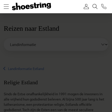
Reizen naar Estland
Landinformatie Estland
Religie Estland
Sinds de Estse onafhankelijkheid in 1991 mogen de inwoners in
alle vrijheid hun godsdienst beleven. Al bijna 500 jaar lang is het
lutheranisme, een protestantse religie, Estlands officiële
godsdienst. Toch zijn de Esten een van de meest seculiere