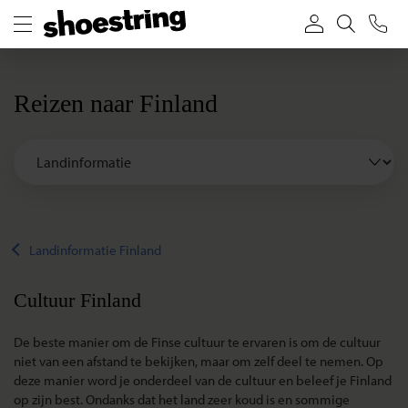
Reizen naar Finland
Landinformatie Finland
Cultuur Finland
De beste manier om de Finse cultuur te ervaren is om de cultuur
niet van een afstand te bekijken, maar om zelf deel te nemen. Op
deze manier word je onderdeel van de cultuur en beleef je Finland
op zijn best. Ondanks dat het land zeer koud is en sommige