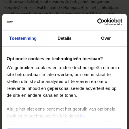
cultuur van dichtbij kunt ervaren. Zo heb je het Indigenous
Peoples’ Film Festival in Inari (
Skábmagovat
), of het Ijahis idja, de
nachtloze nacht in augustus. Inari, Enontekiö en Utsjoki zijn de
beste plaatsen in Finland om kennis te maken met de
hedendaagse kleurrijke Sami bevolking.
Toestemming
Details
Over
Landinformatie Finland
Optionele cookies en technologieën toestaan?
We gebruiken cookies en andere technologieën om onze
Reizen met Shoestring
site betrouwbaar te laten werken, om ons in staat te
stellen statistische analyses uit te voeren en om u
De belangrijkste info op een rij
relevante inhoud en gepersonaliseerde advertenties op
Bestemmingen
de site en andere kanalen te tonen.
Duurzaam reizen
Als je het niet eens bent met het gebruik van optionele
Reis- en annuleringsvoorwaarden
cookies en technologieën, klik dan
hier
.
Veelgestelde vragen
Je kunt je selectie in de instellingen aanpassen of deze