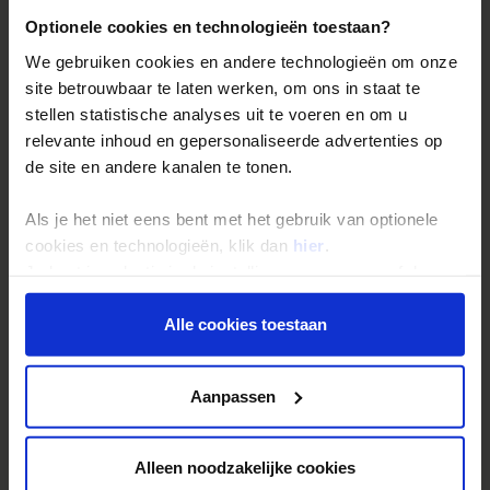
Optionele cookies en technologieën toestaan?
Reis- en annuleringsvoorwaarden
We gebruiken cookies en andere technologieën om onze
Veelgestelde vragen
site betrouwbaar te laten werken, om ons in staat te
Inloggen op mijn.Shoestring
stellen statistische analyses uit te voeren en om u
relevante inhoud en gepersonaliseerde advertenties op
de site en andere kanalen te tonen.
Reisthema's
Groepsreizen
Als je het niet eens bent met het gebruik van optionele
Single reizen
cookies en technologieën, klik dan
hier
.
Je kunt je selectie in de instellingen aanpassen of deze
Festivalreizen
onder aan de pagina op elk gewenst moment voor de
Gegarandeerde reizen
toekomst wijzigen.
Alle cookies toestaan
Nieuwe reizen
Privacy beleid
Aanpassen
Over Shoestring
Bel, mail of chat met ons
Alleen noodzakelijke cookies