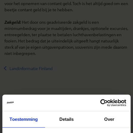
voor het opnemen van contant geld. Toch is het altijd goed om een
beetje contant geld bij je te hebben.
Zakgeld:
Het door ons geadviseerde zakgeld is een
minimumbedrag voor je maaltijden, drankjes, optionele excursies,
entreegelden, ter plaatse te betalen luchthavenbelastingen en
fooien. Het bedrag dat je uiteindelijk uitgeeft hangt natuurlijk
sterk af van je eigen uitgavenpatroon, souvenirs zijn mede daarom
niet inbegrepen.
Landinformatie Finland
Reizen met Shoestring
De belangrijkste info op een rij
Toestemming
Details
Over
Bestemmingen
Duurzaam reizen