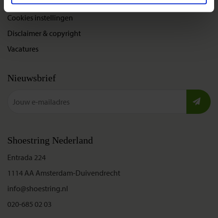
Privacybeleid
Cookies instellingen
Disclaimer & copyright
Vacatures
Nieuwsbrief
Shoestring Nederland
Entrada 224
1114 AA Amsterdam-Duivendrecht
info@shoestring.nl
020-685 02 03