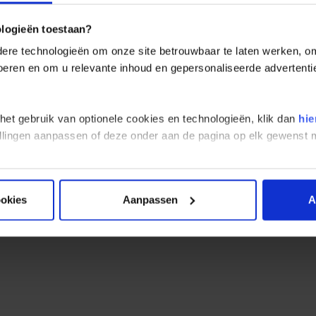
igheid Finland
ologieën toestaan?
re technologieën om onze site betrouwbaar te laten werken, om 
rlandse overheid heeft een website waar je informatie vindt over 
 voeren en om u relevante inhoud en gepersonaliseerde advertenti
r vallen bijvoorbeeld ambassades en consulaten. Hier vind je ook ac
n en locaties van de ambassade en de eventuele consulaten in Finla
ndwereldwijd.nl
.
 het gebruik van optionele cookies en technologieën, klik dan
hie
stellingen aanpassen of deze onder aan de pagina op elk gewens
ookies
Aanpassen
A