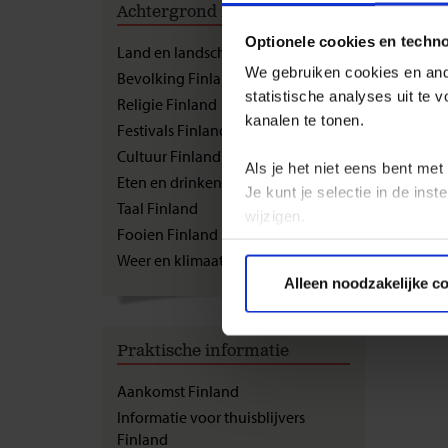
Achtergrond informatie
Veil
Optionele cookies en techn
Land en landschap Finland
We gebruiken cookies en ande
Bevolking Finland
De Nede
statistische analyses uit te
Hieronde
Religie Finland
adresse
kanalen te tonen.
Festivals Finland
Nederla
Cultuur Finland
Als je het niet eens bent met
Eten en drinken Finland
Je kunt je selectie in de in
Taal Finland
wijzigen.
Fooien Finland
Weer en klimaat Finland
Privacy beleid
Alleen noodzakelijke c
Praktische informatie
Aankomst Finland
Informatie voor thuisblijvers
Finland