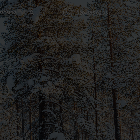
020-685 02 03
ESTRING