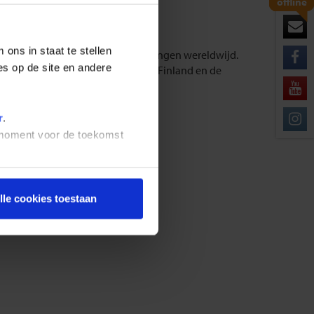
offline
ons in staat te stellen
alle Nederlandse vertegenwoordigingen wereldwijd.
es op de site en andere
tuele informatie over je reis naar Finland en de
nd. Kijk voor meer informatie op
r
.
t moment voor de toekomst
lle cookies toestaan