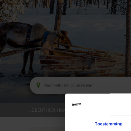
JE BENT HIER:
HOME
BESTEMMINGEN
FINL
Toestemming
LANDIN