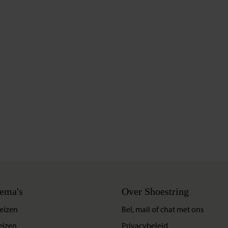
ema's
Over Shoestring
eizen
Bel, mail of chat met ons
eizen
Privacybeleid