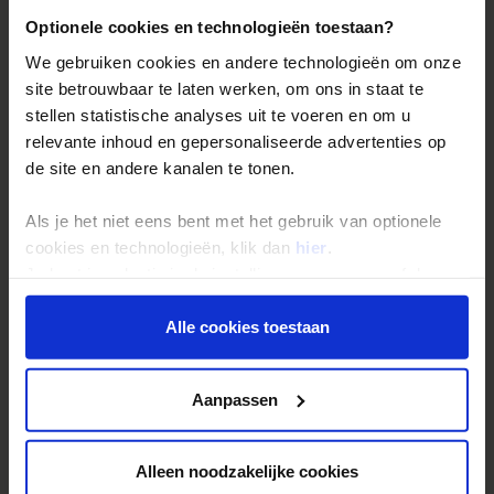
Optionele cookies en technologieën toestaan?
Reis- en annuleringsvoorwaarden
We gebruiken cookies en andere technologieën om onze
Veelgestelde vragen
site betrouwbaar te laten werken, om ons in staat te
Inloggen op mijn.Shoestring
stellen statistische analyses uit te voeren en om u
relevante inhoud en gepersonaliseerde advertenties op
de site en andere kanalen te tonen.
Reisthema's
Groepsreizen
Als je het niet eens bent met het gebruik van optionele
Single reizen
cookies en technologieën, klik dan
hier
.
Je kunt je selectie in de instellingen aanpassen of deze
Festivalreizen
onder aan de pagina op elk gewenst moment voor de
Gegarandeerde reizen
toekomst wijzigen.
Alle cookies toestaan
Nieuwe reizen
Privacy beleid
Aanpassen
Over Shoestring
Bel, mail of chat met ons
Alleen noodzakelijke cookies