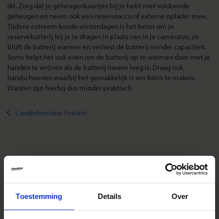
dit. Zorg dat je geheugenkaartjes bij je hebt met voldoende
geheugen en neem ook een reserveaccu of externe oplader mee.
Tijdens extreem koude winterdagen is het beter om je
reservebatterij bij je te dragen in plaats van in je cameratas, zo
blijft de batterij warmer en verliest de batterij minder capaciteit.
Soms helpt het ook even om de batterij op te warmen door met je
handen te wrijven als de batterij ineens leeg is. Draag ook
handschoenen waarbij het gemakkelijk is om foto’s te maken.
Wanten zijn hierbij dus minder praktisch.
Landinformatie Finland
Reizen met Shoestring
De belangrijkste info op een rij
Toestemming
Details
Over
Bestemmingen
Duurzaam reizen