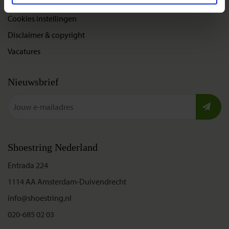
Privacybeleid
Cookies instellingen
Disclaimer & copyright
Vacatures
Nieuwsbrief
Shoestring Nederland
Entrada 224
1114 AA Amsterdam-Duivendrecht
info@shoestring.nl
020-685 02 03