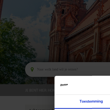
JE BENT HIER:
HOME
BESTEMMINGEN
LITO
Toestemming
GROEPS