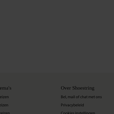
ema's
Over Shoestring
eizen
Bel, mail of chat met ons
eizen
Privacybeleid
reizen
Cookies instellingen