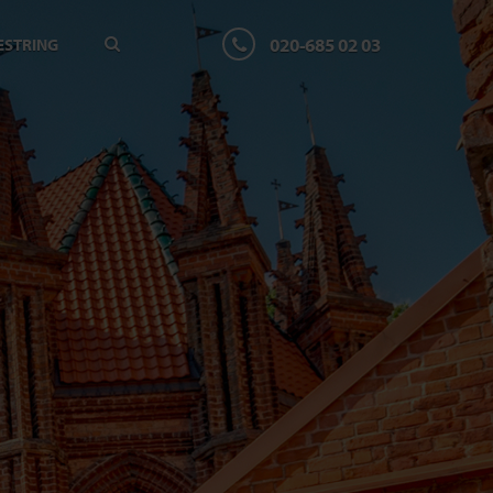
020-685 02 03
ESTRING