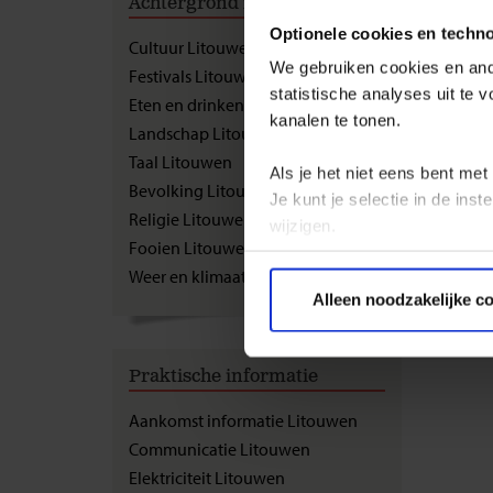
Achtergrond informatie
Cult
Optionele cookies en techn
Cultuur Litouwen
We gebruiken cookies en ande
Festivals Litouwen
Al van j
statistische analyses uit te
feestda
Eten en drinken Litouwen
kanalen te tonen.
traditie
Landschap Litouwen
ontspan
Taal Litouwen
Als je het niet eens bent met
Bevolking Litouwen
Je kunt je selectie in de in
Religie Litouwen
wijzigen.
Fooien Litouwen
Weer en klimaat Litouwen
Privacy beleid
Alleen noodzakelijke c
Praktische informatie
Aankomst informatie Litouwen
Communicatie Litouwen
Elektriciteit Litouwen