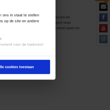
ons in staat te stellen
nale tradities, volksmuziek, volksdansen en
es op de site en andere
 Litouwers hebben dan ook veel respect voor
met de Letten en Esten zijn Litouwers meer open en
r
.
t moment voor de toekomst
lle cookies toestaan