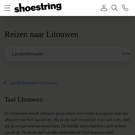
Reizen naar Litouwen
Landinformatie Litouwen
Taal Litouwen
In Litouwen wordt Litouws gesproken, een Indo-Europese taal die
afstamt van het Sanskriet. Als je de taal vergelijkt met het Lets, dan
zie je enige overeenkomsten. De beide talen hebben zich echter
vanaf de 7e eeuw zelf verder ontwikkeld. Ook kunnen veel