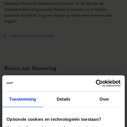
inwoners Russisch spreken en schrijven. In de tijd van de
Sovjetoverheersing was het Russisch spreken en schrijven
namelijk verplicht. In grote steden spreken veel mensen ook
Engels.
Landinformatie Litouwen
Reizen met Shoestring
De belangrijkste info op een rij
Bestemmingen
Duurzaam reizen
Toestemming
Details
Over
Reis- en annuleringsvoorwaarden
Veelgestelde vragen
Optionele cookies en technologieën toestaan?
Inloggen op mijn.Shoestring