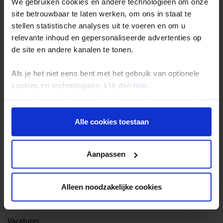
We gebruiken cookies en andere technologieën om onze
site betrouwbaar te laten werken, om ons in staat te
Reisthema's
stellen statistische analyses uit te voeren en om u
relevante inhoud en gepersonaliseerde advertenties op
Groepsreizen
de site en andere kanalen te tonen.
Single reizen
Als je het niet eens bent met het gebruik van optionele
Festivalreizen
cookies en technologieën, klik dan
hier
.
Gegarandeerde reizen
Je kunt je selectie in de instellingen aanpassen of deze
Nieuwe reizen
onder aan de pagina op elk gewenst moment voor de
toekomst wijzigen.
Alle cookies toestaan
Over Shoestring
Privacy beleid
Aanpassen
Bel, mail of chat met ons
Privacybeleid
Alleen noodzakelijke cookies
Cookies instellingen
Disclaimer & copyright
Vacatures