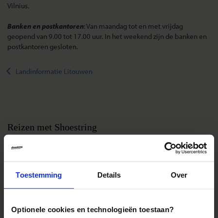
Vilnius.
Banken en postkantoren
: Van maandag tot en met vrijdag
geopend van 9.00 tot 17.00 uur. In het weekend zijn de banken en
postkantoren gesloten.
Landinformatie Litouwen
Reizen met Shoestring
De belangrijkste info op een rij
Bestemmingen
Duurzaam reizen
Toestemming
Details
Over
Reis- en annuleringsvoorwaarden
Veelgestelde vragen
Optionele cookies en technologieën toestaan?