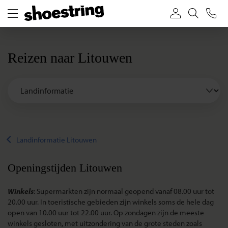
Reizen naar Litouwen
Landinformatie Litouwen
Openingstijden Litouwen
Winkels
: Supermarkten zijn normaal geopend vanaf 08.00 uur tot
20.00 uur. In toeristische gebieden zijn winkels soms de hele dag
open van 10.00 uur tot 22.00 uur. Op zondagen zijn de meeste
winkels gesloten, met uitzondering van de grote steden zoals