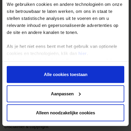
Inloggen op mijn.Shoestring
We gebruiken cookies en andere technologieën om onze
site betrouwbaar te laten werken, om ons in staat te
stellen statistische analyses uit te voeren en om u
Reisthema's
relevante inhoud en gepersonaliseerde advertenties op
Groepsreizen
de site en andere kanalen te tonen.
Single reizen
Als je het niet eens bent met het gebruik van optionele
Festivalreizen
cookies en technologieën, klik dan
hier
.
Gegarandeerde reizen
Je kunt je selectie in de instellingen aanpassen of deze
onder aan de pagina op elk gewenst moment voor de
Nieuwe reizen
toekomst wijzigen.
Alle cookies toestaan
Over Shoestring
Privacy beleid
Aanpassen
Bel, mail of chat met ons
Privacybeleid
Alleen noodzakelijke cookies
Cookies instellingen
Disclaimer & copyright