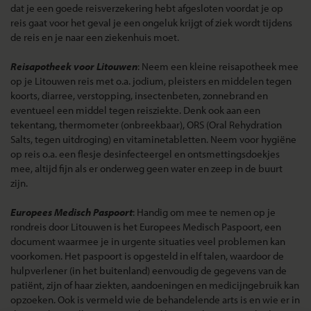
dat je een goede reisverzekering hebt afgesloten voordat je op
reis gaat voor het geval je een ongeluk krijgt of ziek wordt tijdens
de reis en je naar een ziekenhuis moet.
Reisapotheek voor Litouwen
: Neem een kleine reisapotheek mee
op je Litouwen reis met o.a. jodium, pleisters en middelen tegen
koorts, diarree, verstopping, insectenbeten, zonnebrand en
eventueel een middel tegen reisziekte. Denk ook aan een
tekentang, thermometer (onbreekbaar), ORS (Oral Rehydration
Salts, tegen uitdroging) en vitaminetabletten. Neem voor hygiëne
op reis o.a. een flesje desinfecteergel en ontsmettingsdoekjes
mee, altijd fijn als er onderweg geen water en zeep in de buurt
zijn.
Europees Medisch Paspoort
: Handig om mee te nemen op je
rondreis door Litouwen is het Europees Medisch Paspoort, een
document waarmee je in urgente situaties veel problemen kan
voorkomen. Het paspoort is opgesteld in elf talen, waardoor de
hulpverlener (in het buitenland) eenvoudig de gegevens van de
patiënt, zijn of haar ziekten, aandoeningen en medicijngebruik kan
opzoeken. Ook is vermeld wie de behandelende arts is en wie er in