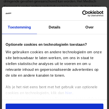
dringende gevallen gewaarschuwd kan worden. Het Medisch
Paspoort is onder andere verkrijgbaar bij huisarts, de Reisdokter,
apotheek en GGD.
Landinformatie Litouwen
Toestemming
Details
Over
Optionele cookies en technologieën toestaan?
Reizen met Shoestring
We gebruiken cookies en andere technologieën om onze
site betrouwbaar te laten werken, om ons in staat te
De belangrijkste info op een rij
stellen statistische analyses uit te voeren en om u
Bestemmingen
relevante inhoud en gepersonaliseerde advertenties op
Duurzaam reizen
de site en andere kanalen te tonen.
Reis- en annuleringsvoorwaarden
Als je het niet eens bent met het gebruik van optionele
Veelgestelde vragen
cookies en technologieën, klik dan
hier
.
Inloggen op mijn.Shoestring
Je kunt je selectie in de instellingen aanpassen of deze
onder aan de pagina op elk gewenst moment voor de