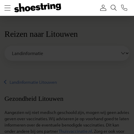
Reizen naar Litouwen
Landinformatie Litouwen
Gezondheid Litouwen
Aangezien wij niet medisch geschoold zijn, mogen wij geen advies
geven over vaccinaties. Wij adviseren je op voorhand goed te laten
informeren over de eventuele benodigde vaccinaties. Dit kan
onder andere bij ons partner
Thuisvaccinatie.nl
. Zorg er ook voor