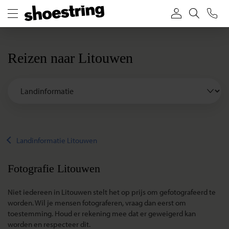
Reizen naar Litouwen
Landinformatie Litouwen
Fotografie Litouwen
Niet iedereen in Litouwen stelt het op prijs om gefotografeerd te
worden. Wil je mensen fotograferen, vraag dan eerst om
toestemming. Houd er rekening mee dat er geweigerd kan
worden en respecteer dit.