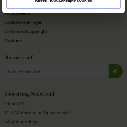
Alleen noodzakelijke cookies
Bel, mail of chat met ons
Privacybeleid
Cookies instellingen
Disclaimer & copyright
Vacatures
Nieuwsbrief
Shoestring Nederland
Entrada 224
1114 AA Amsterdam-Duivendrecht
info@shoestring.nl