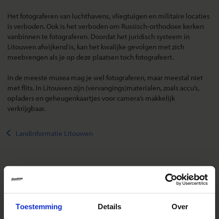
Het fotograferen van luchthavens, vliegtuigen en militaire locaties
is verboden. Ook is het verboden om Russisch-orthodoxe kerken
vanbinnen te fotograferen. Doordat het juridisch systeem in
Litouwen afwijkend is, kan het kwalijke gevolgen met zich
meebrengen als je op deze plaatsen toch fotografeert.
In de meeste musea mag je wel fotograferen, maar meestal niet
met flits. In Litouwen zijn (vervangings)materialen, zoals accu’s,
opladers en geheugenkaartjes voor camera’s makkelijk
verkrijgbaar.
Landinformatie Litouwen
Reizen met Shoestring
De belangrijkste info op een rij
Toestemming
Details
Over