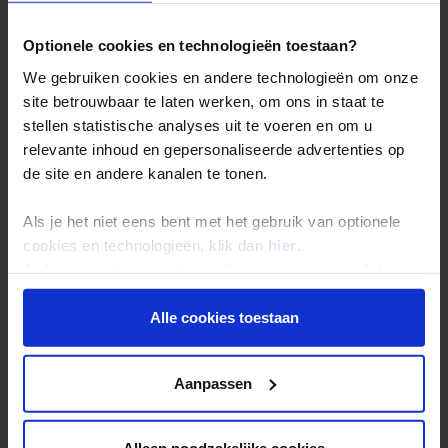
Bestemmingen
Duurzaam reizen
Optionele cookies en technologieën toestaan?
Reis- en annuleringsvoorwaarden
We gebruiken cookies en andere technologieën om onze
Veelgestelde vragen
site betrouwbaar te laten werken, om ons in staat te
stellen statistische analyses uit te voeren en om u
Inloggen op mijn.Shoestring
relevante inhoud en gepersonaliseerde advertenties op
de site en andere kanalen te tonen.
Reisthema's
Als je het niet eens bent met het gebruik van optionele
Groepsreizen
cookies en technologieën, klik dan
hier
.
Single reizen
Je kunt je selectie in de instellingen aanpassen of deze
onder aan de pagina op elk gewenst moment voor de
Festivalreizen
toekomst wijzigen.
Alle cookies toestaan
Gegarandeerde reizen
Nieuwe reizen
Privacy beleid
Aanpassen
Over Shoestring