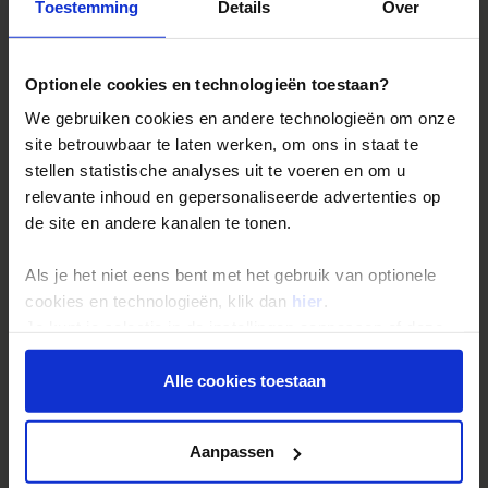
Reizen met Shoestring
Toestemming
Details
Over
De belangrijkste info op een rij
Bestemmingen
Optionele cookies en technologieën toestaan?
Duurzaam reizen
We gebruiken cookies en andere technologieën om onze
Reis- en annuleringsvoorwaarden
site betrouwbaar te laten werken, om ons in staat te
stellen statistische analyses uit te voeren en om u
Veelgestelde vragen
relevante inhoud en gepersonaliseerde advertenties op
Inloggen op mijn.Shoestring
de site en andere kanalen te tonen.
Als je het niet eens bent met het gebruik van optionele
Reisthema's
cookies en technologieën, klik dan
hier
.
Groepsreizen
Je kunt je selectie in de instellingen aanpassen of deze
onder aan de pagina op elk gewenst moment voor de
Single reizen
toekomst wijzigen.
Alle cookies toestaan
Festivalreizen
Gegarandeerde reizen
Privacy beleid
Aanpassen
Nieuwe reizen