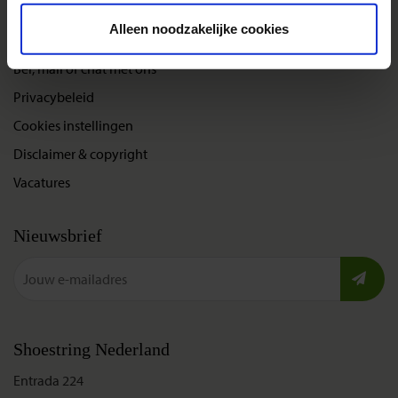
Alleen noodzakelijke cookies
Over Shoestring
Bel, mail of chat met ons
Privacybeleid
Cookies instellingen
Disclaimer & copyright
Vacatures
Nieuwsbrief
Shoestring Nederland
Entrada 224