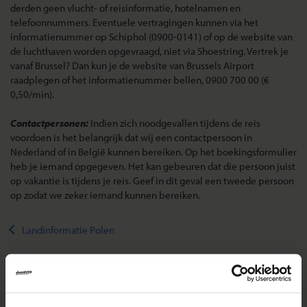
derden geen vlucht- of reisinformatie, hotelnamen en
telefoonnummers. Eventuele vertragingen kunnen via het
informatienummer op Schiphol (0900-0141) of op de website van
de luchthaven worden opgevraagd, niet via Shoestring. Vertrek je
vanaf Brussel? Dan kun je de website van Brussels Airport
raadplegen of het informatienummer bellen, 0900 700 00 (€
0,50/min).
Contactpersonen:
Indien zich noodgevallen tijdens de reis
voordoen is het belangrijk dat wij een contactpersoon in
Nederland of in België kunnen bereiken. Op het boekingsformulier
heb je iemand opgegeven. Het kan gebeuren dat die persoon juist
op vakantie is tijdens je reis. Geef in dit geval een tweede persoon
op zodat we zeker iemand kunnen bereiken.
Landinformatie Polen