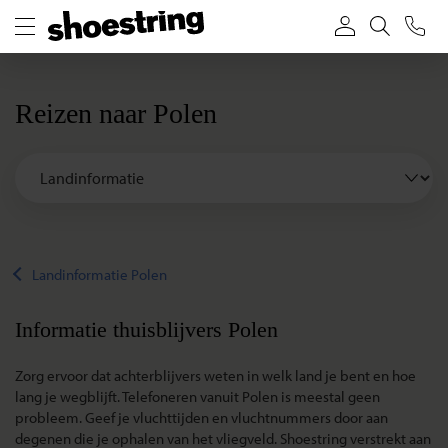
Reizen naar Polen
Landinformatie Polen
Informatie thuisblijvers Polen
Zorg ervoor dat achterblijvers weten in welk land je bent en hoe
lang je wegblijft. Telefoneren vanuit Polen is meestal geen
probleem. Geef je vluchttijden en vluchtnummers door aan
degenen die je ophalen van het vliegveld. Shoestring verstrekt aan