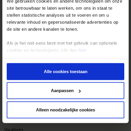
We gebruiken cookies en andere technologieën om onze
site betrouwbaar te laten werken, om ons in staat te
Reisthema's
stellen statistische analyses uit te voeren en om u
relevante inhoud en gepersonaliseerde advertenties op
Groepsreizen
de site en andere kanalen te tonen.
Single reizen
Als je het niet eens bent met het gebruik van optionele
Festivalreizen
cookies en technologieën, klik dan
hier
.
Gegarandeerde reizen
Je kunt je selectie in de instellingen aanpassen of deze
Nieuwe reizen
onder aan de pagina op elk gewenst moment voor de
toekomst wijzigen.
Alle cookies toestaan
Over Shoestring
Privacy beleid
Aanpassen
Bel, mail of chat met ons
Privacybeleid
Alleen noodzakelijke cookies
Cookies instellingen
Disclaimer & copyright
Vacatures