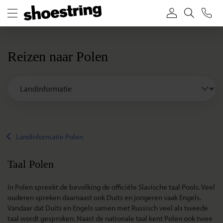
Reizen naar Polen
Landinformatie Polen
Taal Polen
In Polen spreekt de bevolking de officiële Slavische taal Pools. Veel
ouderen spreken daarnaast ook Duits en jongeren vaak Engels.
Vandaar dat Duits en Engels samen met Russisch veel als tweede
taal wordt gesproken. Naast de nationale taal kent Polen ook twee