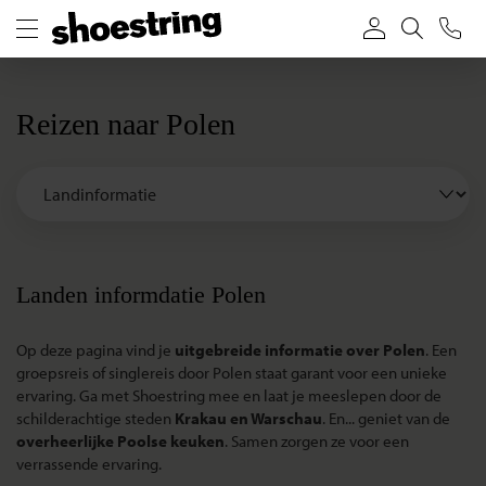
Reizen naar Polen
Landen informdatie Polen
Op deze pagina vind je
uitgebreide informatie over Polen
. Een
groepsreis of singlereis door Polen staat garant voor een unieke
ervaring. Ga met Shoestring mee en laat je meeslepen door de
schilderachtige steden
Krakau en Warschau
. En... geniet van de
overheerlijke Poolse keuken
. Samen zorgen ze voor een
verrassende ervaring.