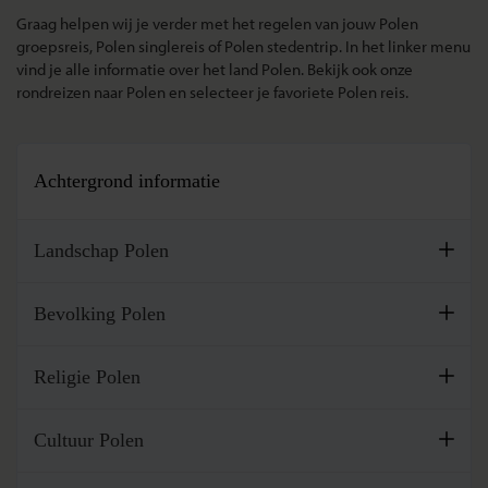
Graag helpen wij je verder met het regelen van jouw Polen
groepsreis, Polen singlereis of Polen stedentrip. In het linker menu
vind je alle informatie over het land Polen. Bekijk ook onze
rondreizen naar Polen en selecteer je favoriete Polen reis.
Achtergrond informatie
Landschap Polen
Polen is geen bergachtig land en bestaat grotendeels uit vlak
Bevolking Polen
landschap met hier en daar heuvels van maximaal 300 meter
hoog. Alleen in het zuiden van Polen bevinden zich de
Polen is, met een oppervlakte van circa 312.000 km², bijna 8
Karpaten ...
Religie Polen
keer zo groot als Nederland en bijna 10 keer zo groot als
België. Het land is opgedeeld in 16 verschillende
Op de dag van vandaag is ongeveer 95 procent van de
Lees meer
woiwodschappen, ook ...
Cultuur Polen
bevolking rooms-katholiek. Van deze gelovigen gaat
ongeveer de helft nog steeds elke zondag naar de kerk. Met
Vanaf de middeleeuwen staat Polen bekend om zijn hoge