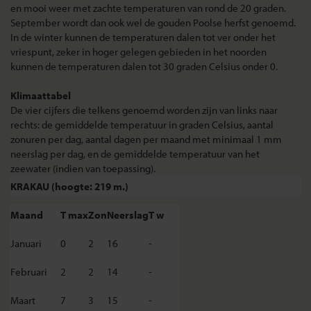
en mooi weer met zachte temperaturen van rond de 20 graden.
September wordt dan ook wel de gouden Poolse herfst genoemd.
In de winter kunnen de temperaturen dalen tot ver onder het
vriespunt, zeker in hoger gelegen gebieden in het noorden
kunnen de temperaturen dalen tot 30 graden Celsius onder 0.
Klimaattabel
De vier cijfers die telkens genoemd worden zijn van links naar
rechts: de gemiddelde temperatuur in graden Celsius, aantal
zonuren per dag, aantal dagen per maand met minimaal 1 mm
neerslag per dag, en de gemiddelde temperatuur van het
zeewater (indien van toepassing).
KRAKAU (hoogte: 219 m.)
Maand
T max
Zon
Neerslag
T w
Januari
0
2
16
-
Februari
2
2
14
-
Maart
7
3
15
-