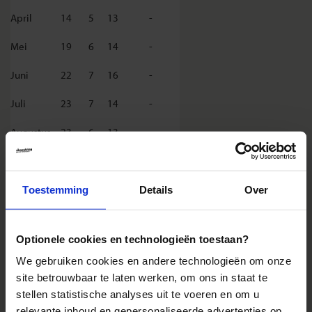
April
14
5
13
-
Mei
19
6
14
-
Juni
22
7
16
-
Juli
23
7
14
-
Augustus
23
6
13
-
September
19
5
12
-
Oktober
14
4
12
-
Toestemming
Details
Over
November
7
2
16
-
Optionele cookies en technologieën toestaan?
December
2
1
18
-
We gebruiken cookies en andere technologieën om onze
site betrouwbaar te laten werken, om ons in staat te
Landinformatie Polen
stellen statistische analyses uit te voeren en om u
relevante inhoud en gepersonaliseerde advertenties op