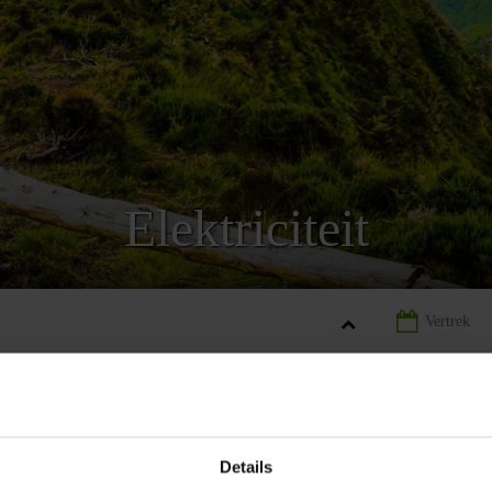
Elektriciteit
UGAL
LANDINFORMATIE PORTUGAL
ELEKTRICITEIT PORTU
Details
REIZEN
AANBIEDING
LANDINFORMATIE