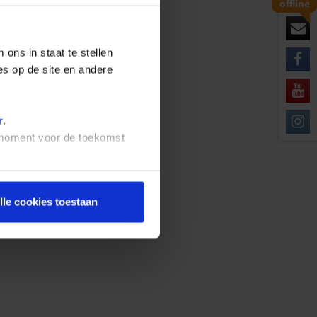
offline
ons in staat te stellen
Nederland en België.
es op de site en andere
r
.
t moment voor de toekomst
lle cookies toestaan