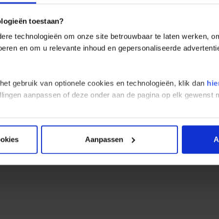
riciteit Portugal
ologieën toestaan?
re technologieën om onze site betrouwbaar te laten werken, om 
anning in Portugal is 230 volt. Stopcontacten zijn hetzelfde als in 
 voeren en om u relevante inhoud en gepersonaliseerde advertenti
 het gebruik van optionele cookies en technologieën, klik dan
hie
stellingen aanpassen of deze onder aan de pagina op elk gewens
ookies
Aanpassen
A