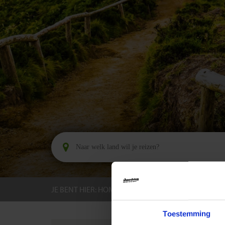
JE BENT HIER:
HOME
BESTEMMINGEN
PORT
Toestemming
GROEPS