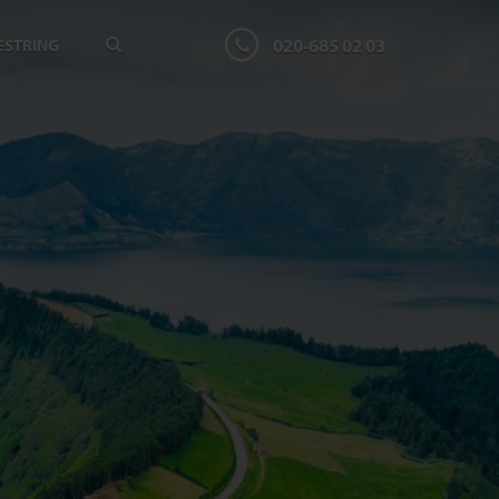
020-685 02 03
ESTRING