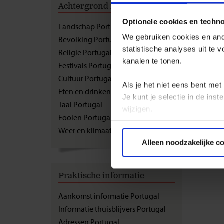
Achtergrond informatie
Elekt
Optionele cookies en techn
Landschap Portugal
We gebruiken cookies en ande
Bevolking Portugal
De netsp
statistische analyses uit te
Religie Portugal
kanalen te tonen.
Festivals Portugal
Cultuur Portugal
Als je het niet eens bent met
Eten en drinken Portugal
Je kunt je selectie in de in
Taal Portugal
wijzigen.
Fooien Portugal
Weer en klimaat Portugal
Privacy beleid
Alleen noodzakelijke c
Praktische informatie
Aankomst informatie Portugal
Informatie thuisblijvers Portugal
Adressen Portugal