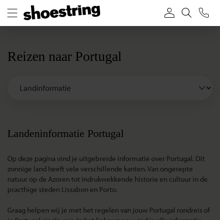
Reizen naar Portugal
Landeninformatie Portugal
Op deze pagina vind je uitgebreide informatie over Portugal. Dit
zonnige land heeft vele verschillende kanten. Van ongerepte
natuur op de Azoren tot indrukwekkende historie en cultuur in de
practhige steden Lissabon en Porto.
Graag helpen wij je met het regelen van jouw Portugal rondreis of