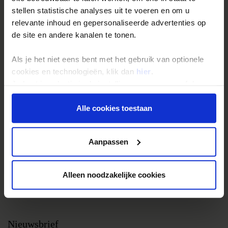
stellen statistische analyses uit te voeren en om u
Groepsreizen
relevante inhoud en gepersonaliseerde advertenties op
Single reizen
de site en andere kanalen te tonen.
Festivalreizen
Als je het niet eens bent met het gebruik van optionele
Gegarandeerde reizen
cookies en technologieën, klik dan
hier
.
Nieuwe reizen
Je kunt je selectie in de instellingen aanpassen of deze
onder aan de pagina op elk gewenst moment voor de
toekomst wijzigen.
Alle cookies toestaan
Over Shoestring
Bel, mail of chat met ons
Privacy beleid
Aanpassen
Privacybeleid
Cookies instellingen
Alleen noodzakelijke cookies
Disclaimer & copyright
Vacatures
Nieuwsbrief