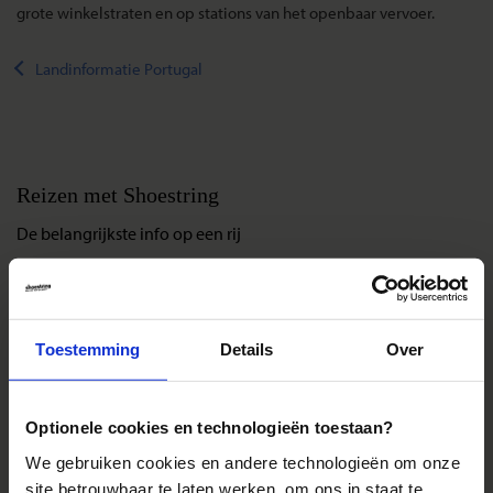
grote winkelstraten en op stations van het openbaar vervoer.
Landinformatie Portugal
Reizen met Shoestring
De belangrijkste info op een rij
Bestemmingen
Duurzaam reizen
Reis- en annuleringsvoorwaarden
Toestemming
Details
Over
Veelgestelde vragen
Inloggen op mijn.Shoestring
Optionele cookies en technologieën toestaan?
We gebruiken cookies en andere technologieën om onze
Reisthema's
site betrouwbaar te laten werken, om ons in staat te