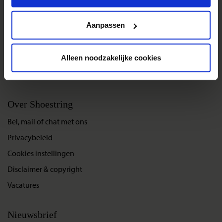
Groepsreizen
Privacy beleid
Single reizen
Aanpassen
Festivalreizen
Gegarandeerde reizen
Alleen noodzakelijke cookies
Nieuwe reizen
Over Shoestring
Bel, mail of chat met ons
Privacybeleid
Cookies instellingen
Disclaimer & copyright
Vacatures
Nieuwsbrief