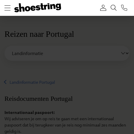
Reizen naar Portugal
Landinformatie Portugal
Reisdocumenten Portugal
Internationaal paspoort:
Wij adviseren je om op reis te gaan met een internationaal
paspoort dat bij terugkeer van je reis nog minimaal zes maanden
geldig is.