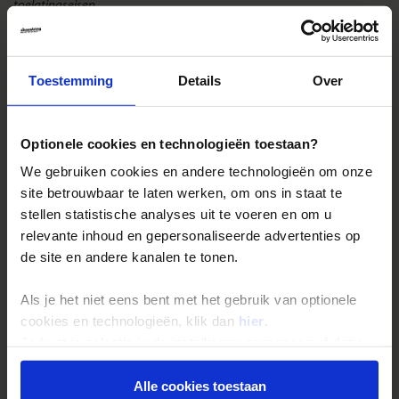
toelatingseisen.
Landinformatie Portugal
Toestemming
Details
Over
Optionele cookies en technologieën toestaan?
Reizen met Shoestring
We gebruiken cookies en andere technologieën om onze
De belangrijkste info op een rij
site betrouwbaar te laten werken, om ons in staat te
Bestemmingen
stellen statistische analyses uit te voeren en om u
relevante inhoud en gepersonaliseerde advertenties op
Duurzaam reizen
de site en andere kanalen te tonen.
Reis- en annuleringsvoorwaarden
Veelgestelde vragen
Als je het niet eens bent met het gebruik van optionele
cookies en technologieën, klik dan
hier
.
Inloggen op mijn.Shoestring
Je kunt je selectie in de instellingen aanpassen of deze
onder aan de pagina op elk gewenst moment voor de
Reisthema's
toekomst wijzigen.
Alle cookies toestaan