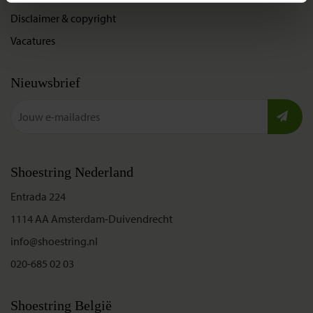
Disclaimer & copyright
Vacatures
Nieuwsbrief
Shoestring Nederland
Entrada 224
1114 AA Amsterdam-Duivendrecht
info@shoestring.nl
020-685 02 03
Shoestring België