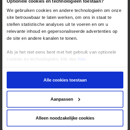
Optionele cookies en technologieën toestaan?
Veelgestelde vragen
We gebruiken cookies en andere technologieën om onze
Inloggen op mijn.Shoestring
site betrouwbaar te laten werken, om ons in staat te
stellen statistische analyses uit te voeren en om u
relevante inhoud en gepersonaliseerde advertenties op
Reisthema's
de site en andere kanalen te tonen.
Groepsreizen
Als je het niet eens bent met het gebruik van optionele
Single reizen
cookies en technologieën, klik dan
hier
.
Festivalreizen
Je kunt je selectie in de instellingen aanpassen of deze
Gegarandeerde reizen
onder aan de pagina op elk gewenst moment voor de
toekomst wijzigen.
Alle cookies toestaan
Nieuwe reizen
Privacy beleid
Over Shoestring
Aanpassen
Bel, mail of chat met ons
Alleen noodzakelijke cookies
Privacybeleid
Cookies instellingen