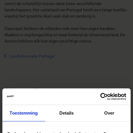
vormt de scheidslijn tussen deze twee verschillende
landschappen. Het vasteland van Portugal heeft een lange kustlijn
waarbij het grootste deel vaak vlak en zanderig is.
Daarnaast hebben de eilanden ook weer hun eigen karakter.
Madeira is erg bergachtig en staat bekend als bloemeneiland. De
Azoren hebben elk hun eigen prachtige natuur.
Landinformatie Portugal
Reizen met Shoestring
De belangrijkste info op een rij
Bestemmingen
Toestemming
Details
Over
Duurzaam reizen
Reis- en annuleringsvoorwaarden