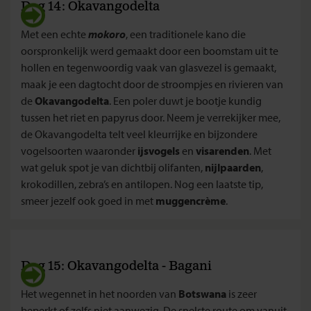
Dag 14: Okavangodelta
Met een echte
mokoro
, een traditionele kano die
oorspronkelijk werd gemaakt door een boomstam uit te
hollen en tegenwoordig vaak van glasvezel is gemaakt,
maak je een dagtocht door de stroompjes en rivieren van
de
Okavangodelta
. Een poler duwt je bootje kundig
tussen het riet en papyrus door. Neem je verrekijker mee,
de Okavangodelta telt veel kleurrijke en bijzondere
vogelsoorten waaronder
ijsvogels
en
visarenden
. Met
wat geluk spot je van dichtbij olifanten,
nijlpaarden
,
krokodillen, zebra’s en antilopen. Nog een laatste tip,
smeer jezelf ook goed in met
muggencrème
.
Dag 15: Okavangodelta - Bagani
Het wegennet in het noorden van
Botswana
is zeer
beperkt of zelfs niet aanwezig. De snelste route om vanuit