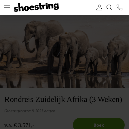
Rondreis Zuidelijk Afrika (3 Weken)
groepsgrootte: 8-20
23 dagen
v.a. € 3.571,-
Boek