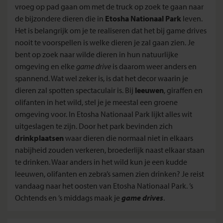
vroeg op pad gaan om met de truck op zoek te gaan naar
de bijzondere dieren die in
Etosha Nationaal Park
leven.
Het is belangrijk om je te realiseren dat het bij game drives
nooit te voorspellen is welke dieren je zal gaan zien. Je
bent op zoek naar wilde dieren in hun natuurlijke
omgeving en elke
game drive
is daarom weer anders en
spannend. Wat wel zeker is, is dat het decor waarin je
dieren zal spotten spectaculair is. Bij
leeuwen
, giraffen en
olifanten in het wild, stel je je meestal een groene
omgeving voor. In Etosha Nationaal Park lijkt alles wit
uitgeslagen te zijn. Door het park bevinden zich
drinkplaatsen
waar dieren die normaal niet in elkaars
nabijheid zouden verkeren, broederlijk naast elkaar staan
te drinken. Waar anders in het wild kun je een kudde
leeuwen, olifanten en zebra’s samen zien drinken? Je reist
vandaag naar het oosten van Etosha Nationaal Park. ’s
Ochtends en ’s middags maak je
game drives
.