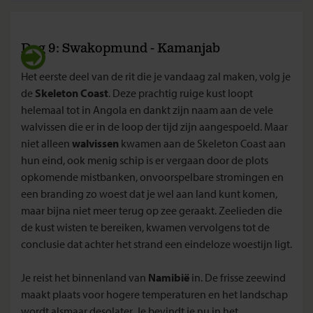
Dag 9: Swakopmund - Kamanjab
Het eerste deel van de rit die je vandaag zal maken, volg je
de
Skeleton Coast
. Deze prachtig ruige kust loopt
helemaal tot in Angola en dankt zijn naam aan de vele
walvissen die er in de loop der tijd zijn aangespoeld. Maar
niet alleen
walvissen
kwamen aan de Skeleton Coast aan
hun eind, ook menig schip is er vergaan door de plots
opkomende mistbanken, onvoorspelbare stromingen en
een branding zo woest dat je wel aan land kunt komen,
maar bijna niet meer terug op zee geraakt. Zeelieden die
de kust wisten te bereiken, kwamen vervolgens tot de
conclusie dat achter het strand een eindeloze woestijn ligt.
Je reist het binnenland van
Namibië
in. De frisse zeewind
maakt plaats voor hogere temperaturen en het landschap
wordt alsmaar desolater. Je bevindt je nu in het