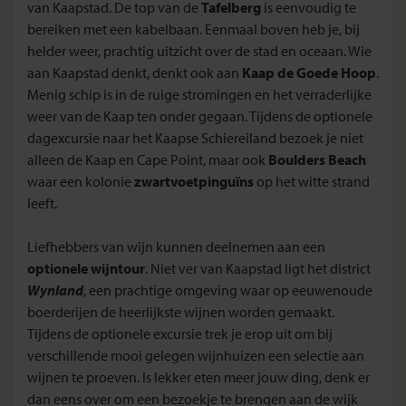
van Kaapstad. De top van de
Tafelberg
is eenvoudig te
bereiken met een kabelbaan. Eenmaal boven heb je, bij
helder weer, prachtig uitzicht over de stad en oceaan. Wie
aan Kaapstad denkt, denkt ook aan
Kaap de Goede Hoop
.
Menig schip is in de ruige stromingen en het verraderlijke
weer van de Kaap ten onder gegaan. Tijdens de optionele
dagexcursie naar het Kaapse Schiereiland bezoek je niet
alleen de Kaap en Cape Point, maar ook
Boulders Beach
waar een kolonie
zwartvoetpinguïns
op het witte strand
leeft.
Liefhebbers van wijn kunnen deelnemen aan een
optionele wijntour
. Niet ver van Kaapstad ligt het district
Wynland
, een prachtige omgeving waar op eeuwenoude
boerderijen de heerlijkste wijnen worden gemaakt.
Tijdens de optionele excursie trek je erop uit om bij
verschillende mooi gelegen wijnhuizen een selectie aan
wijnen te proeven. Is lekker eten meer jouw ding, denk er
dan eens over om een bezoekje te brengen aan de wijk