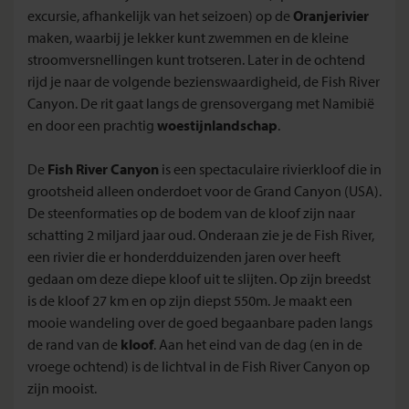
excursie, afhankelijk van het seizoen) op de
Oranjerivier
maken, waarbij je lekker kunt zwemmen en de kleine
stroomversnellingen kunt trotseren. Later in de ochtend
rijd je naar de volgende bezienswaardigheid, de Fish River
Canyon. De rit gaat langs de grensovergang met Namibië
en door een prachtig
woestijnlandschap
.
De
Fish River Canyon
is een spectaculaire rivierkloof die in
grootsheid alleen onderdoet voor de Grand Canyon (USA).
De steenformaties op de bodem van de kloof zijn naar
schatting 2 miljard jaar oud. Onderaan zie je de Fish River,
een rivier die er honderdduizenden jaren over heeft
gedaan om deze diepe kloof uit te slijten. Op zijn breedst
is de kloof 27 km en op zijn diepst 550m. Je maakt een
mooie wandeling over de goed begaanbare paden langs
de rand van de
kloof
. Aan het eind van de dag (en in de
vroege ochtend) is de lichtval in de Fish River Canyon op
zijn mooist.