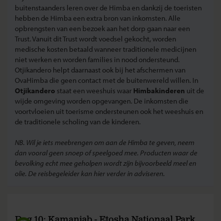
buitenstaanders leren over de Himba en dankzij de toeristen
hebben de Himba een extra bron van inkomsten. Alle
opbrengsten van een bezoek aan het dorp gaan naar een
Trust. Vanuit dit Trust wordt voedsel gekocht, worden
medische kosten betaald wanneer traditionele medicijnen
niet werken en worden families in nood ondersteund.
Otjikandero helpt daarnaast ook bij het afschermen van
OvaHimba die geen contact met de buitenwereld willen. In
Otjikandero
staat een weeshuis waar
Himbakinderen
uit de
wijde omgeving worden opgevangen. De inkomsten die
voortvloeien uit toerisme ondersteunen ook het weeshuis en
de traditionele scholing van de kinderen.
NB. Wil je iets meebrengen om aan de Himba te geven, neem
dan vooral geen snoep of speelgoed mee. Producten waar de
bevolking echt mee geholpen wordt zijn bijvoorbeeld meel en
olie. De reisbegeleider kan hier verder in adviseren.
Dag 10: Kamanjab - Etosha Nationaal Park