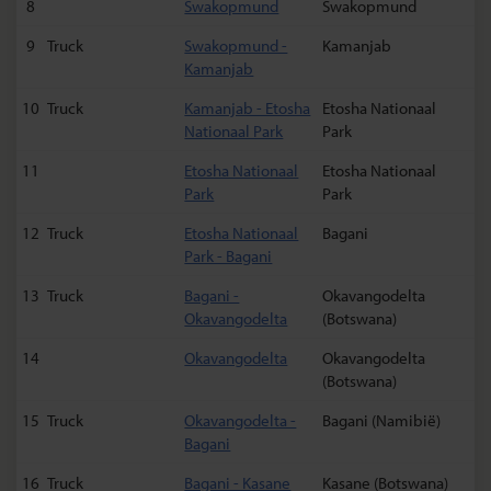
8
Swakopmund
Swakopmund
9
Truck
Swakopmund -
Kamanjab
Kamanjab
10
Truck
Kamanjab - Etosha
Etosha Nationaal
Nationaal Park
Park
11
Etosha Nationaal
Etosha Nationaal
Park
Park
12
Truck
Etosha Nationaal
Bagani
Park - Bagani
13
Truck
Bagani -
Okavangodelta
Okavangodelta
(Botswana)
14
Okavangodelta
Okavangodelta
(Botswana)
15
Truck
Okavangodelta -
Bagani (Namibië)
Bagani
16
Truck
Bagani - Kasane
Kasane (Botswana)