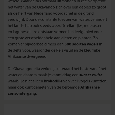
wereld. Waar delta’s normaal uitmonden in zee, verspreidt
het water van de Okavango zich over een gebied zo groot
als de helft van Nederland voordat het in de grond
verdwijnt. Door de constante toevoer van water, verandert
het landschap ook steeds weer. De eilandjes, moerassen
en lagunes die zo ontstaan vormen het leefgebied voor
een grote verscheidenheid aan dieren en planten. Zo
komen er bijvoorbeeld meer dan
500 soorten vogels
in
de delta voor, waaronder de Pels visuil en de kleurrijke
Afrikaanse dwergeend.
De Okavangodelta verken je uiteraard het beste vanaf het
water en daarom maak je vanmiddag een
sunset cruise
waarbij je niet alleen
krokodillen
en veel vogels kunt zien,
maar ook kunt genieten van de beroemde
Afrikaanse
zonsondergang
.