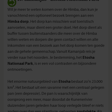
Wil je meer te weten komen over de Himba, dan kun je
vanochtend een optioneel bezoek brengen aan een
Himba dorp
. Het dorp kan misschien wat toeristisch
aanvoelen, maar dient een groter doel. Het dorp dient als
buffer tussen buitenstaanders die meer over de Himba
willen weten en dorpen die geen contact willen en alle
inkomsten van een bezoek aan het dorp komen ten goede
aan de gehele gemeenschap. Vanuit Kamanjab reis je
verder naar het noorden. Je bestemming, het
Etosha
Nationaal Park
, is er een vol contrasten en bijzondere
ontmoetingen.
Het enorme natuurgebied van
Etosha
beslaat zo'n 23.000
km². Het bestaat uit een savanne met een centraal gelegen
pan (een depressie). De pan is waarschijnlijk van
oorsprong een meer, maar doordat de Kunenerivier
duizenden jaren geleden haar loop verlegde bleef er niets
anders over dan een plantloze, gebarsten
zoutvlakte
. Als