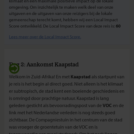
klimaat en een maximale positieve impact op de lokale
omgeving. Om inzichtelijk te maken welk deel van onze
uitgaven en de uitgaven van onze reizigers bij de lokale
gemeenschap terecht komt, hebben wij een Local Impact
Score ontwikkeld. De Local Impact Score van deze reis is:
60
Lees meer over de Local Impact Score.
Dag 2: Aankomst Kaapstad
Welkom in Zuid-Afrika! En met
Kaapstad
als startpunt van
je reis is het begin al direct goed. Niet alleen is het klimaat
er subtropisch, de stad kent een boeiende geschiedenis en
is omringd door prachtige natuur. Kaapstad is lang
geleden gesticht als bevoorradingspost van de
VOC
en de
link met het Nederlandse verleden is nog steeds goed
zichtbaar. De Compagniestuin in het centrum van de stad
was vroeger de groentetuin van de VOC en is
tegenwoordig een mooi stadspark. Om het park liggen