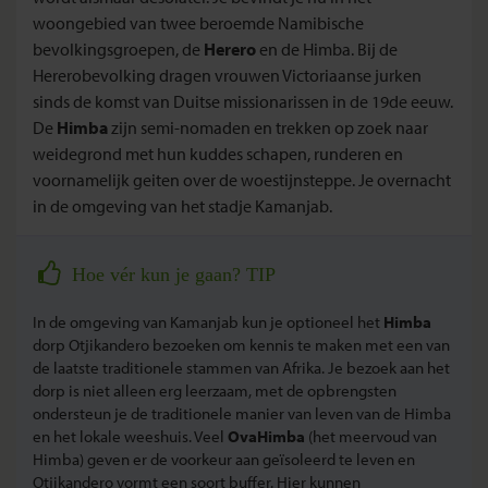
woongebied van twee beroemde Namibische
bevolkingsgroepen, de
Herero
en de Himba. Bij de
Hererobevolking dragen vrouwen Victoriaanse jurken
sinds de komst van Duitse missionarissen in de 19de eeuw.
De
Himba
zijn semi-nomaden en trekken op zoek naar
weidegrond met hun kuddes schapen, runderen en
voornamelijk geiten over de woestijnsteppe. Je overnacht
in de omgeving van het stadje Kamanjab.
Hoe vér kun je gaan? TIP
In de omgeving van Kamanjab kun je optioneel het
Himba
dorp Otjikandero bezoeken om kennis te maken met een van
de laatste traditionele stammen van Afrika. Je bezoek aan het
dorp is niet alleen erg leerzaam, met de opbrengsten
ondersteun je de traditionele manier van leven van de Himba
en het lokale weeshuis. Veel
OvaHimba
(het meervoud van
Himba) geven er de voorkeur aan geïsoleerd te leven en
Otjikandero vormt een soort buffer. Hier kunnen