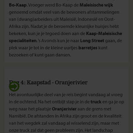
Bo-Kaap
. Vroeger werd Bo-Kaap de
Maleisische wijk
genoemd omdat veel van de bewoners afstammelingen
van (dwang)arbeiders uit Maleisië, Indonesië en Oost-
Afrika zijn. Nadat je de beroemde kleurrijke huisjes hebt
bekeken, kun je je tegoed doen aan de
Kaap-Maleisische
specialiteiten
. ‘s Avonds kun je naar
Long Street
gaan, de
plek waar je tot in de kleine uurtjes
barretjes
kunt
bezoeken of kunt gaan dansen.
Dag 4: Kaapstad - Oranjerivier
Het avontuurlijke deel van je reis begint vandaag al vroeg
in de ochtend. Na het ontbijt stap je in de
truck
en ga je op
weg naar het plaatsje
Oranjerivier
aan de grens met
Namibië. De afstanden in Afrika zijn groot en de kwaliteit
van het wegdek zal vandaag al wisselend zijn, maar met
onze truck zal dat geen probleem zijn. Het landschap