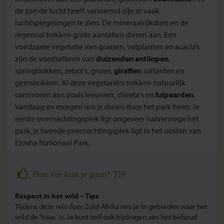
de zon de lucht heeft verwarmd zijn er vaak
luchtspiegelingen te zien. De mineraalrijkdom en de
regenval trekken grote aantallen dieren aan. Een
voedzame vegetatie van grassen, vetplanten en acacia’s
zijn de voedselbron van
duizenden antilopen
,
springbokken, zebra's, gnoes,
giraffen
, olifanten en
gemsbokken. Al deze vegetariërs trekken natuurlijk
carnivoren aan zoals leeuwen, cheeta's en
luipaarden
.
Vandaag en morgen reis je dwars door het park heen. Je
eerste overnachtingsplek ligt ongeveer halverwege het
park, je tweede overnachtingsplek ligt in het oosten van
Etosha Nationaal Park.
Hoe vér kun je gaan? TIP
Respect in het wild – Tips
Tijdens deze reis door Zuid-Afrika reis je in gebieden waar het
wild de 'baas' is. Je kunt zelf ook bijdragen aan het behoud