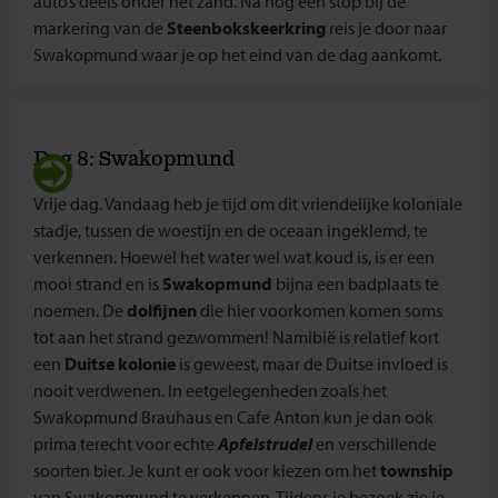
auto’s deels onder het zand. Na nog een stop bij de
markering van de
Steenbokskeerkring
reis je door naar
Swakopmund waar je op het eind van de dag aankomt.
Dag 8: Swakopmund
Vrije dag. Vandaag heb je tijd om dit vriendelijke koloniale
stadje, tussen de woestijn en de oceaan ingeklemd, te
verkennen. Hoewel het water wel wat koud is, is er een
mooi strand en is
Swakopmund
bijna een badplaats te
noemen. De
dolfijnen
die hier voorkomen komen soms
tot aan het strand gezwommen! Namibië is relatief kort
een
Duitse kolonie
is geweest, maar de Duitse invloed is
nooit verdwenen. In eetgelegenheden zoals het
Swakopmund Brauhaus en Cafe Anton kun je dan ook
prima terecht voor echte
Apfelstrudel
en verschillende
soorten bier. Je kunt er ook voor kiezen om het
township
van Swakopmund te verkennen. Tijdens je bezoek zie je