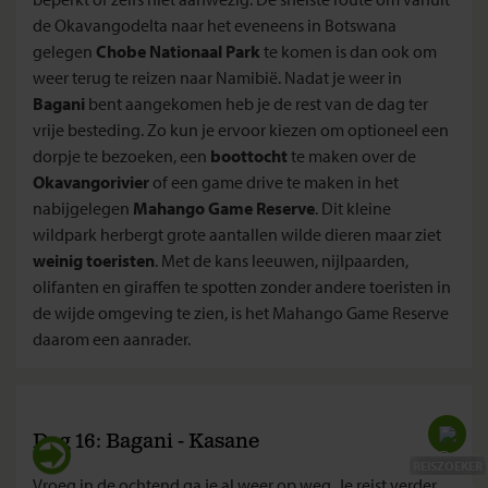
de Okavangodelta naar het eveneens in Botswana
gelegen
Chobe Nationaal Park
te komen is dan ook om
weer terug te reizen naar Namibië. Nadat je weer in
Bagani
bent aangekomen heb je de rest van de dag ter
vrije besteding. Zo kun je ervoor kiezen om optioneel een
dorpje te bezoeken, een
boottocht
te maken over de
Okavangorivier
of een game drive te maken in het
nabijgelegen
Mahango Game Reserve
. Dit kleine
wildpark herbergt grote aantallen wilde dieren maar ziet
weinig toeristen
. Met de kans leeuwen, nijlpaarden,
olifanten en giraffen te spotten zonder andere toeristen in
de wijde omgeving te zien, is het Mahango Game Reserve
daarom een aanrader.
Dag 16: Bagani - Kasane
REISZOEKER
Vroeg in de ochtend ga je al weer op weg. Je reist verder