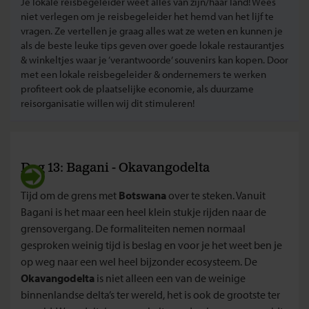
Je lokale reisbegeleider weet alles van zijn/haar land! Wees
niet verlegen om je reisbegeleider het hemd van het lijf te
vragen. Ze vertellen je graag alles wat ze weten en kunnen je
als de beste leuke tips geven over goede lokale restaurantjes
& winkeltjes waar je ‘verantwoorde’ souvenirs kan kopen. Door
met een lokale reisbegeleider & ondernemers te werken
profiteert ook de plaatselijke economie, als duurzame
reisorganisatie willen wij dit stimuleren!
Dag 13: Bagani - Okavangodelta
Tijd om de grens met
Botswana
over te steken. Vanuit
Bagani is het maar een heel klein stukje rijden naar de
grensovergang. De formaliteiten nemen normaal
gesproken weinig tijd is beslag en voor je het weet ben je
op weg naar een wel heel bijzonder ecosysteem. De
Okavangodelta
is niet alleen een van de weinige
binnenlandse delta’s ter wereld, het is ook de grootste ter