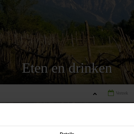
Eten en drinken
NIË
LANDINFORMATIE ALBANIË
ETEN EN DRINKEN ALBANI