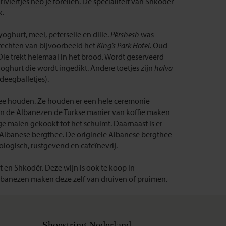
 riviertjes heb je forellen. De specialiteit van Shkodër
k.
oghurt, meel, peterselie en dille.
Përshesh
was
rechten van bijvoorbeeld het
King’s Park Hotel
. Oud
Die trekt helemaal in het brood. Wordt geserveerd
ghurt die wordt ingedikt. Andere toetjes zijn
halva
eegballetjes).
ee houden. Ze houden er een hele ceremonie
n de Albanezen de Turkse manier van koffie maken
e malen gekookt tot het schuimt. Daarnaast is er
 Albanese bergthee. De originele Albanese bergthee
ologisch, rustgevend en cafeïnevrij.
en Shkodër. Deze wijn is ook te koop in
Albanezen maken deze zelf van druiven of pruimen.
Shoestring Nederland