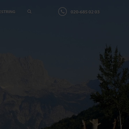
020-685 02 03
ESTRING