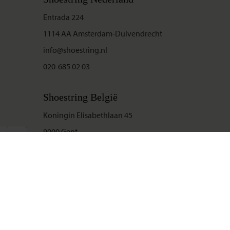
Entrada 224
1114 AA Amsterdam-Duivendrecht
info@shoestring.nl
020-685 02 03
Shoestring België
Koningin Elisabethlaan 45
9000 Gent
info@shoestring.be
09-234 13 11