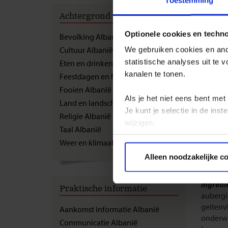
Toestemming
GROEPS
Achtergrond informatie
Eten
Optionele cookies en techn
Bevolking Albanië
Cultuur Albanië
Albanez
We gebruiken cookies en ande
doorgaan
statistische analyses uit te
Eten en drinken Albanië
wordt u
kanalen te tonen.
Feestdagen en festivals Albanië
een warm
Fooien Albanië
ui, vlee
Als je het niet eens bent met
Land en landschap Albanië
pasteitje
Je kunt je selectie in de in
Religie Albanië
wijzigen.
In de gr
Taal Albanië
verbaasd
Weer en klimaat Albanië
Privacy beleid
salade, 
Alleen noodzakelijke c
Die
raki
Ingredi
Praktische informatie
aubergin
geitenvl
Aankomst informatie Albanië
onderwe
Communicatie Albanië