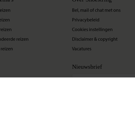
eizen
Bel, mail of chat met ons
eizen
Privacybeleid
reizen
Cookies instellingen
deerde reizen
Disclaimer & copyright
reizen
Vacatures
Nieuwsbrief
Update situatie Midden-Oosten
Klik hier