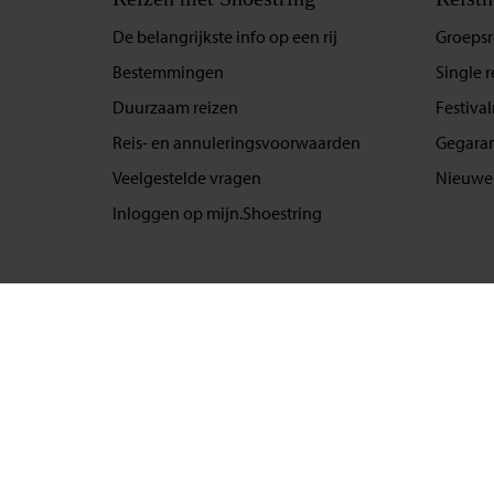
De belangrijkste info op een rij
Groepsr
Bestemmingen
Single r
Duurzaam reizen
Festival
Reis- en annuleringsvoorwaarden
Gegaran
Veelgestelde vragen
Nieuwe 
Inloggen op mijn.Shoestring