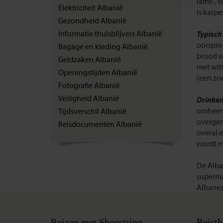
lams-, v
Elektriciteit Albanië
is karpe
Gezondheid Albanië
Informatie thuisblijvers Albanië
Typisch
oorspro
Bagage en kleding Albanië
brood w
Geldzaken Albanië
met witt
Openingstijden Albanië
(een zo
Fotografie Albanië
Veiligheid Albanië
Drinken
omheen,
Tijdsverschil Albanië
overgen
Reisdocumenten Albanië
overal 
wordt me
De Alba
superma
Albanez
Reizen met Shoestring
Reisth