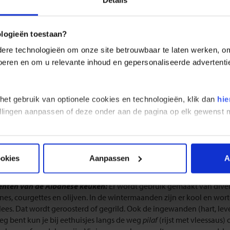
Details
REIZEN
LANDINFORMATIE
 en drinken Albanië
ologieën toestaan?
en zelf nemen geen uitgebreid ontbijt. Vaak beperken ze zich tot ee
re technologieën om onze site betrouwbaar te laten werken, om 
s een uitgebreid ontbijt met eieren, brood, fruit, vleeswaren,
kos
(e
 voeren en om u relevante inhoud en gepersonaliseerde advertenti
itgebreid geluncht, meestal een warme maaltijd met vlees of vis. En
e maaltijd. Daarnaast zijn er bij eetstalletjes tussendoortjes verkri
s en spinazie. Je hebt ronde
byrek
en driehoekige
byrek
. En er is
qoftë
(
 het gebruik van optionele cookies en technologieën, klik dan
hie
).
stellingen aanpassen of deze onder aan de pagina op elk gewens
otere plaatsen heb je naast Albanese ook Griekse en Italiaanse (pizza
 zijn als men je vraagt of je honger hebt. De tafel is er altijd rijkelijk
kaas, eieren, groente en brood. Na de maaltijd is er (voor de goede s
ookies
Aanpassen
A
wordt zelfs ’s ochtends vroeg gedronken.
ënten van de Albanese keuken:
Er wordt gebruik gemaakt van diver
es, courgettes en olijven. In de wintermaanden zijn er kool en wortel
ees. Dat wordt geroosterd of gegrild. Ook de ingewanden (hart, lever,
g bent kun je bij eethuisjes langs de weg
pilaf
(rijst met vleessaus)