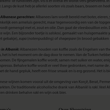
arkens- of rundvlees zijn. Vis is er overal en wordt vers geserveerd. In
r. Langs de kust heb je allerlei soorten vis zoals baars, brasem en hee
 Albanese gerechten:
Albanees lam wordt bereid met boter, eieren, y
nkelijk een armeluis gerecht, maar tegenwoordig een van de topge
ordt gemengd met ei, zout en olie. Dan gaat de vleesbouillon erin. 
e wijn. Een bijzonder toetje is
salskosi
, gemaakt van huisgemaakte yo
et gebakje),
xupa
(notenpudding) of
sheqerpare
(in brood gebakken d
 in Albanië:
Albanezen houden van koffie zoals de Engelsen van th
 het is het moment om de dag door te nemen. Van de Turken hebbe
omen. De fijngemalen koffie wordt, samen met suiker en water, enig
espresso. Behalve koffie wordt er veel thee gedronken, met name de
t de hand gepluk, heeft een frisse smaak en is erg gezond. Het is bi
nese wijnen komen vooral uit de omgeving van Korçë, Berat, Permet 
rkten. De traditionele alcoholische drank van Albanië is
raki
. Veel 
en drinken behalve
raki
en wijn ook bier.
ema's
Over Shoestring