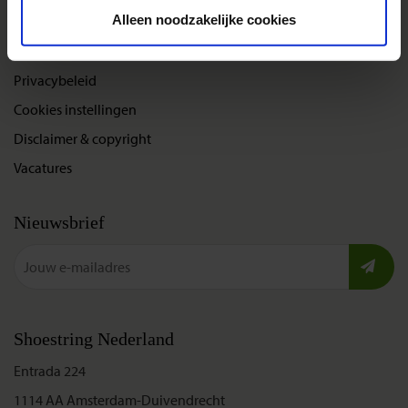
Over Shoestring
Alleen noodzakelijke cookies
Bel, mail of chat met ons
Privacybeleid
Cookies instellingen
Disclaimer & copyright
Vacatures
Nieuwsbrief
Shoestring Nederland
Entrada 224
1114 AA Amsterdam-Duivendrecht