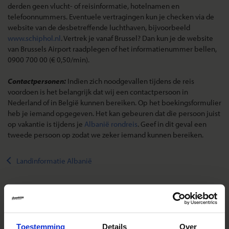
derden geen vlucht- of reisinformatie, hotelnamen en
telefoonnummers. Eventuele vertragingen kun je checken via de
website van de desbetreffende luchthaven, bijvoorbeeld
www.schiphol.nl
. Vertrek je vanaf Brussel? Dan kun je de website
van Brussels Airport raadplegen of het informatienummer bellen,
0900 700 00 (€ 0,50/min).
Contactpersonen:
Indien zich noodgevallen tijdens de reis
voordoen is het belangrijk dat wij een contactpersoon in
Nederland of in België kunnen bereiken. Op het boekingsformulier
heb je iemand opgegeven. Het kan gebeuren dat die persoon juist
op vakantie is tijdens je
Albanië rondreis
. Geef in dit geval een
tweede persoon op zodat we zeker iemand kunnen bereiken.
Landinformatie Albanië
Reizen met Shoestring
Toestemming
Details
Over