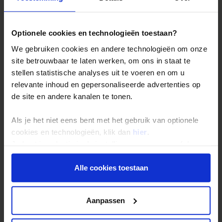
De belangrijkste info op een rij
Bestemmingen
Optionele cookies en technologieën toestaan?
Duurzaam reizen
We gebruiken cookies en andere technologieën om onze
Reis- en annuleringsvoorwaarden
site betrouwbaar te laten werken, om ons in staat te
Veelgestelde vragen
stellen statistische analyses uit te voeren en om u
relevante inhoud en gepersonaliseerde advertenties op
Inloggen op mijn.Shoestring
de site en andere kanalen te tonen.
Reisthema's
Als je het niet eens bent met het gebruik van optionele
cookies en technologieën, klik dan
hier
.
Groepsreizen
Je kunt je selectie in de instellingen aanpassen of deze
Single reizen
onder aan de pagina op elk gewenst moment voor de
toekomst wijzigen.
Festivalreizen
Alle cookies toestaan
Gegarandeerde reizen
Privacy beleid
Nieuwe reizen
Aanpassen