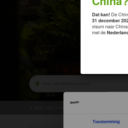
China
Dat kan!
De Chin
31 december 202
visum naar China k
met de
Nederland
JE BENT HIER:
HOME
BESTEMMINGEN
CHIN
Toestemming
GROEPS