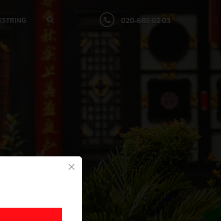
020-685 02 03
ESTRING