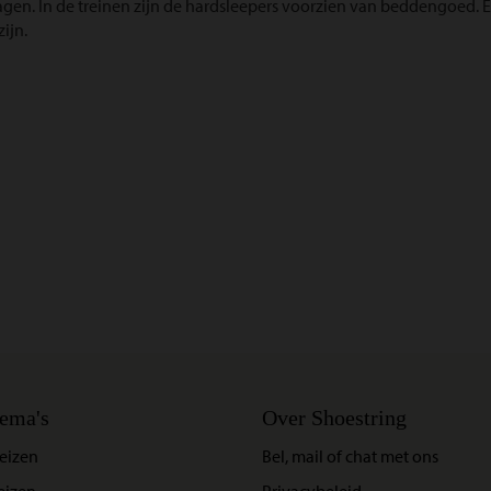
agen. In de treinen zijn de hardsleepers voorzien van beddengoed. E
ijn.
ema's
Over Shoestring
eizen
Bel, mail of chat met ons