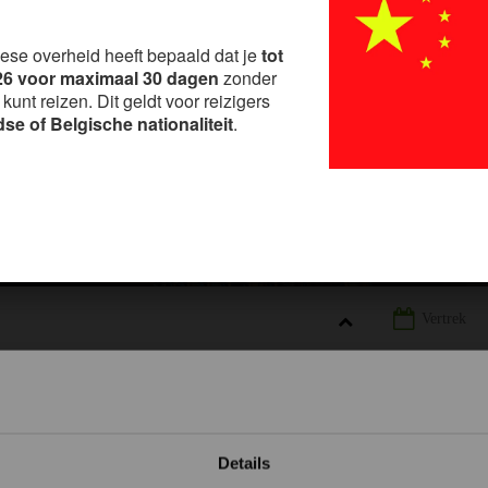
?
ese overheid heeft bepaald dat je
tot
6 voor maximaal 30 dagen
zonder
unt reizen. Dit geldt voor reizigers
se of Belgische nationaliteit
.
Bagage en kledij
A
LANDINFORMATIE CHINA
BAGAGE EN KLEDIJ CHINA
Details
REIZEN
LANDINFORMATIE