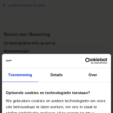
Landinformatie Ecuador
Reizen met Shoestring
De belangrijkste info op een rij
Bestemmingen
Duurzaam reizen
Reis- en annuleringsvoorwaarden
Veelgestelde vragen
Toestemming
Details
Over
Inloggen op mijn.Shoestring
Optionele cookies en technologieën toestaan?
Reisthema's
We gebruiken cookies en andere technologieën om onze
site betrouwbaar te laten werken, om ons in staat te
Groepsreizen
stellen statistische analyses uit te voeren en om u