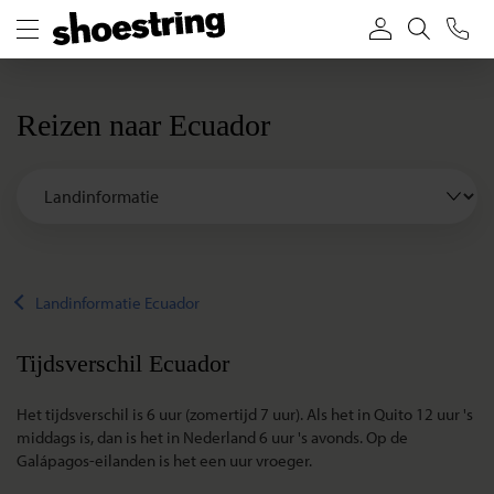
Reizen naar Ecuador
Landinformatie Ecuador
Tijdsverschil Ecuador
Het tijdsverschil is 6 uur (zomertijd 7 uur). Als het in Quito 12 uur 's
middags is, dan is het in Nederland 6 uur 's avonds. Op de
Galápagos-eilanden is het een uur vroeger.