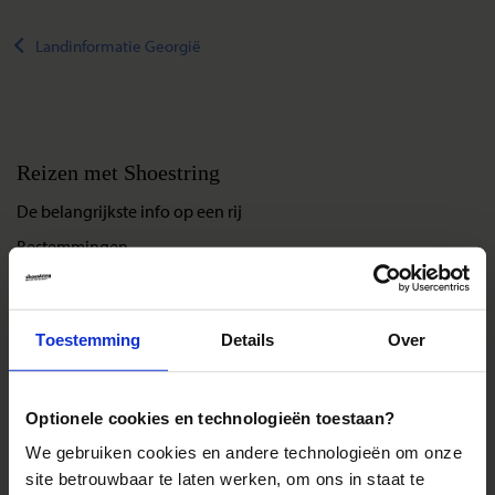
Landinformatie Georgië
Reizen met Shoestring
De belangrijkste info op een rij
Bestemmingen
Duurzaam reizen
Reis- en annuleringsvoorwaarden
Toestemming
Details
Over
Veelgestelde vragen
Inloggen op mijn.Shoestring
Optionele cookies en technologieën toestaan?
We gebruiken cookies en andere technologieën om onze
Reisthema's
site betrouwbaar te laten werken, om ons in staat te