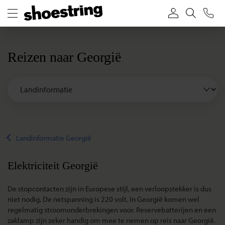
Reizen naar Georgië
Landinformatie Georgië
Elektriciteit Georgië
De stopcontacten zijn in Europese stijl, een verloopstekker is dus
niet nodig. De netspanning is 220 volt. In Georgië komen wel
regelmatig stroomonderbrekingen voor. Reservebatterijen en een
zaklamp zijn zeker handig om mee te nemen op reis naar Georgië.