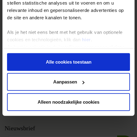
Groepsreizen
stellen statistische analyses uit te voeren en om u
Single reizen
relevante inhoud en gepersonaliseerde advertenties op
de site en andere kanalen te tonen.
Festivalreizen
Gegarandeerde reizen
Als je het niet eens bent met het gebruik van optionele
Nieuwe reizen
cookies en technologieën, klik dan
hier
.
Je kunt je selectie in de instellingen aanpassen of deze
onder aan de pagina op elk gewenst moment voor de
Over Shoestring
toekomst wijzigen.
Alle cookies toestaan
Bel, mail of chat met ons
Privacy beleid
Privacybeleid
Aanpassen
Cookies instellingen
Disclaimer & copyright
Alleen noodzakelijke cookies
Vacatures
Nieuwsbrief