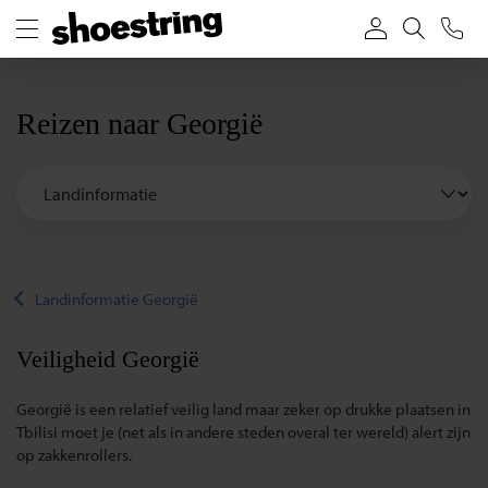
Reizen naar Georgië
Landinformatie Georgië
Veiligheid Georgië
Georgië is een relatief veilig land maar zeker op drukke plaatsen in
Tbilisi moet je (net als in andere steden overal ter wereld) alert zijn
op zakkenrollers.