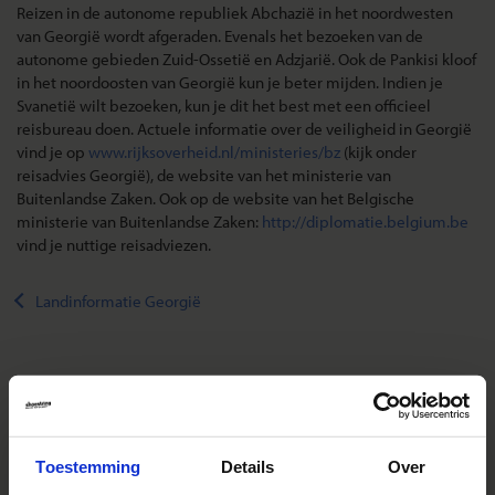
Reizen in de autonome republiek Abchazië in het noordwesten
van Georgië wordt afgeraden. Evenals het bezoeken van de
autonome gebieden Zuid-Ossetië en Adzjarië. Ook de Pankisi kloof
in het noordoosten van Georgië kun je beter mijden. Indien je
Svanetië wilt bezoeken, kun je dit het best met een officieel
reisbureau doen. Actuele informatie over de veiligheid in Georgië
vind je op
www.rijksoverheid.nl/ministeries/bz
(kijk onder
reisadvies Georgië), de website van het ministerie van
Buitenlandse Zaken. Ook op de website van het Belgische
ministerie van Buitenlandse Zaken:
http://diplomatie.belgium.be
vind je nuttige reisadviezen.
Landinformatie Georgië
Reizen met Shoestring
De belangrijkste info op een rij
Toestemming
Details
Over