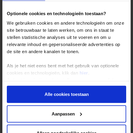
Bestemmingen
Duurzaam reizen
Optionele cookies en technologieën toestaan?
Reis- en annuleringsvoorwaarden
We gebruiken cookies en andere technologieën om onze
Veelgestelde vragen
site betrouwbaar te laten werken, om ons in staat te
stellen statistische analyses uit te voeren en om u
Inloggen op mijn.Shoestring
relevante inhoud en gepersonaliseerde advertenties op
de site en andere kanalen te tonen.
Reisthema's
Als je het niet eens bent met het gebruik van optionele
Groepsreizen
cookies en technologieën, klik dan
hier
.
Single reizen
Je kunt je selectie in de instellingen aanpassen of deze
onder aan de pagina op elk gewenst moment voor de
Festivalreizen
toekomst wijzigen.
Alle cookies toestaan
Gegarandeerde reizen
Nieuwe reizen
Privacy beleid
Aanpassen
Over Shoestring