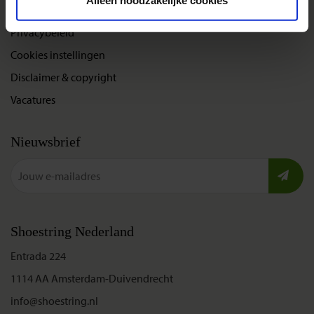
Alleen noodzakelijke cookies
Bel, mail of chat met ons
Privacybeleid
Cookies instellingen
Disclaimer & copyright
Vacatures
Nieuwsbrief
Shoestring Nederland
Entrada 224
1114 AA Amsterdam-Duivendrecht
info@shoestring.nl