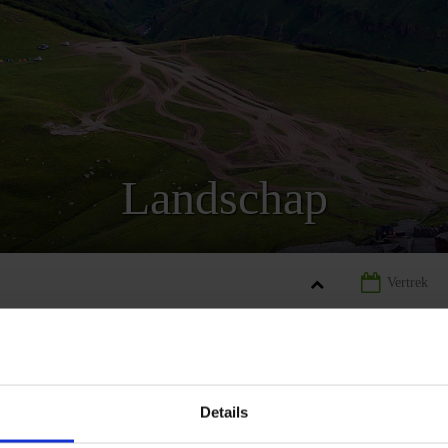
Landschap
GIË
LANDINFORMATIE GEORGIË
LANDSCHAP GEORGIË
Details
REIZEN
LANDINFORMATIE