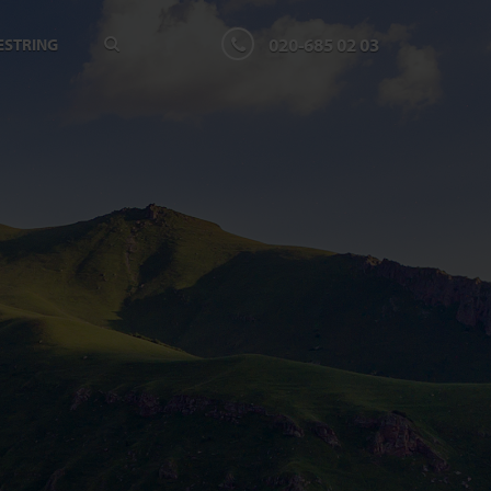
020-685 02 03
ESTRING