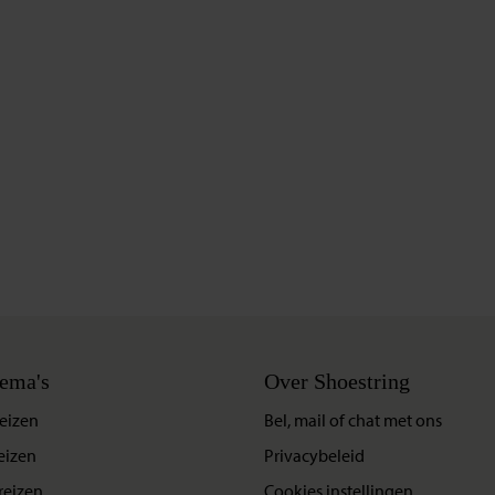
ema's
Over Shoestring
eizen
Bel, mail of chat met ons
eizen
Privacybeleid
reizen
Cookies instellingen