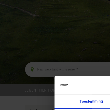
JE BENT HIER:
HOME
BESTEMMINGEN
GEOR
Toestemming
GROEPS