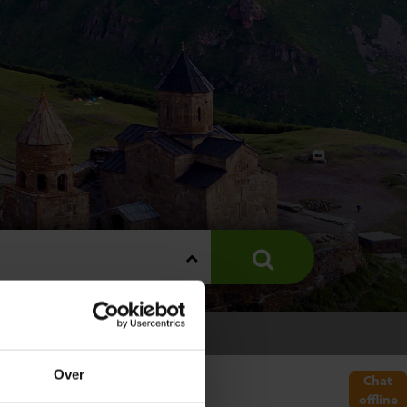
s
S GEORGIË
Over
Chat
offline