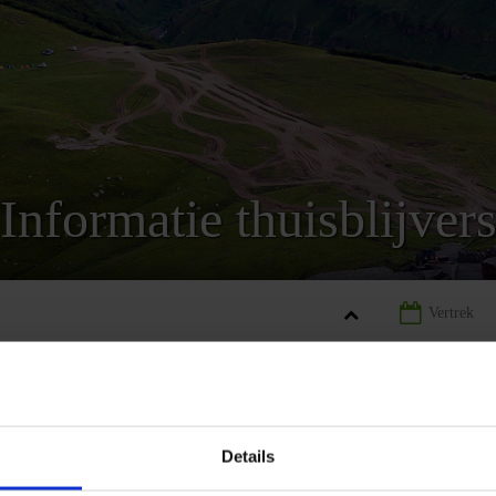
Informatie thuisblijver
GIË
LANDINFORMATIE GEORGIË
INFORMATIE THUISBLIJVER
Details
REIZEN
LANDINFORMATIE