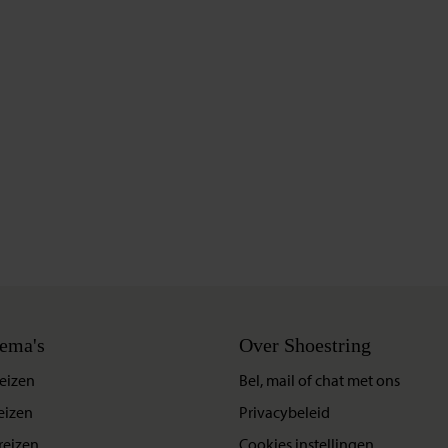
ema's
Over Shoestring
eizen
Bel, mail of chat met ons
eizen
Privacybeleid
reizen
Cookies instellingen