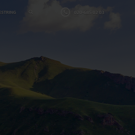
020-685 02 03
ESTRING