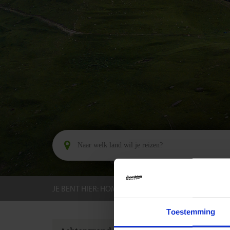
JE BENT HIER:
HOME
BESTEMMINGEN
GEOR
Toestemming
GROEPS